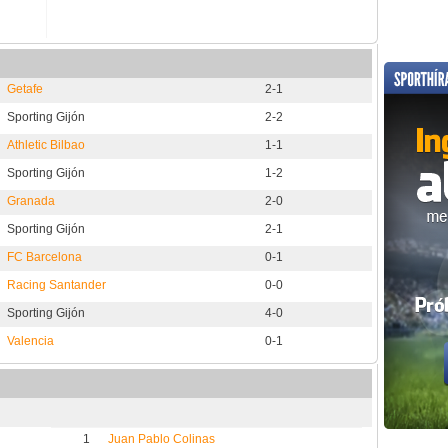
Getafe
2-1
Sporting Gijón
2-2
Athletic Bilbao
1-1
Sporting Gijón
1-2
Granada
2-0
Sporting Gijón
2-1
FC Barcelona
0-1
Racing Santander
0-0
Sporting Gijón
4-0
Valencia
0-1
1
Juan Pablo Colinas