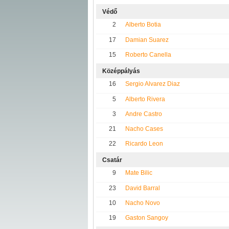
Védő
2
Alberto Botia
17
Damian Suarez
15
Roberto Canella
Középpályás
16
Sergio Alvarez Diaz
5
Alberto Rivera
3
Andre Castro
21
Nacho Cases
22
Ricardo Leon
Csatár
9
Mate Bilic
23
David Barral
10
Nacho Novo
19
Gaston Sangoy