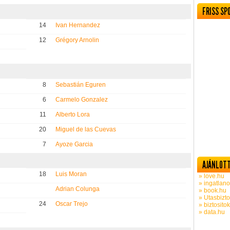
FRISS SP
14
Ivan Hernandez
12
Grégory Arnolin
8
Sebastián Eguren
6
Carmelo Gonzalez
11
Alberto Lora
20
Miguel de las Cuevas
7
Ayoze Garcia
AJÁNLOTT
18
Luis Moran
» love.hu
» ingatlano
Adrian Colunga
» book.hu
» Utasbizto
24
Oscar Trejo
» biztosito
» data.hu