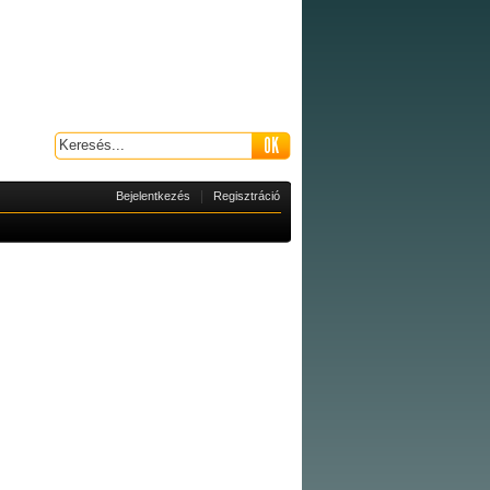
|
Bejelentkezés
Regisztráció