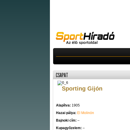
CSAPAT
Sporting Gijón
Alapítva:
1905
Hazai pálya:
El Molinón
Bajnoki cím:
–
Kupagyõzelem:
–