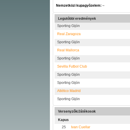
Nemzetközi kupagyõzelem:
–
Legutóbbi eredmények
Sporting Gijón
Real Zaragoza
Sporting Gijón
Real Mallorca
Sporting Gijón
Sevilla Futbol Club
Sporting Gijón
Sporting Gijón
Atlético Madrid
Sporting Gijón
Versenyzők/Játékosok
Kapus
25
Ivan Cuellar