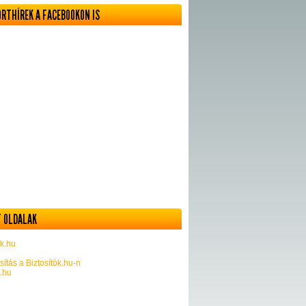
ORTHÍREK A FACEBOOKON IS
 OLDALAK
k.hu
sítás a Biztosítók.hu-n
k.hu