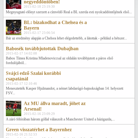
negyeddöntőben!
2015-02-18 23:19:30
Megnyugtató előnyt szerzett a címvédő Real a BL szerda esti nyolcaddöntőjének első...
BL: bizakodhat a Chelsea és a
Bayern
2015-02-17 23:06:54
Bár az eredmény alapján a Chelsea lehet elégedettebb, a látottak - például a hétszer...
Babosék továbbjutottak Dubajban
2015-02-17 14:02:08
Babos Tímea Kristina Mladenoviccsal az oldalán továbbjutott a páros első
fordulójából...
Svájci edző Szalai korábbi
csapatánál
2015-02-17 12:10:46
Menesztették Kasper Hjulmandot, a német labdarúgó-bajnokságban 14. helyezett
FSV...
Az MU állva maradt, jöhet az
Arsenal!
2015-02-16 23:09:29
A záró félórában három góllal válaszolt a Manchester United a házigazda,...
Green visszatérhet a Bayernhez
2015-02-16 21:52:53