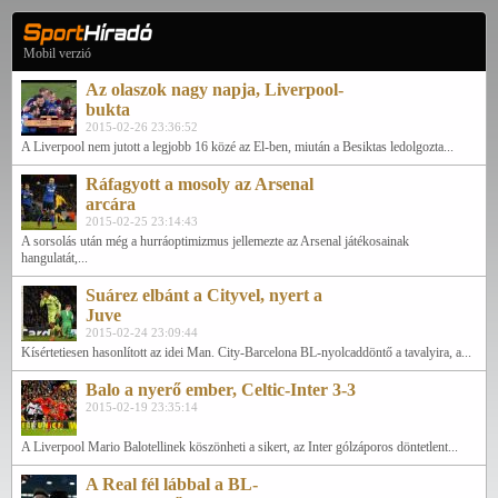
Mobil verzió
Az olaszok nagy napja, Liverpool-
bukta
2015-02-26 23:36:52
A Liverpool nem jutott a legjobb 16 közé az El-ben, miután a Besiktas ledolgozta...
Ráfagyott a mosoly az Arsenal
arcára
2015-02-25 23:14:43
A sorsolás után még a hurráoptimizmus jellemezte az Arsenal játékosainak
hangulatát,...
Suárez elbánt a Cityvel, nyert a
Juve
2015-02-24 23:09:44
Kísértetiesen hasonlított az idei Man. City-Barcelona BL-nyolcaddöntő a tavalyira, a...
Balo a nyerő ember, Celtic-Inter 3-3
2015-02-19 23:35:14
A Liverpool Mario Balotellinek köszönheti a sikert, az Inter gólzáporos döntetlent...
A Real fél lábbal a BL-