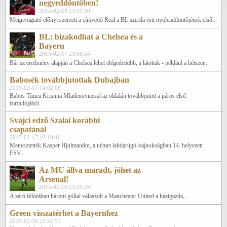
negyeddöntőben!
2015-02-18 23:19:30
Megnyugtató előnyt szerzett a címvédő Real a BL szerda esti nyolcaddöntőjének első...
BL: bizakodhat a Chelsea és a
Bayern
2015-02-17 23:06:54
Bár az eredmény alapján a Chelsea lehet elégedettebb, a látottak - például a hétszer...
Babosék továbbjutottak Dubajban
2015-02-17 14:02:08
Babos Tímea Kristina Mladenoviccsal az oldalán továbbjutott a páros első
fordulójából...
Svájci edző Szalai korábbi
csapatánál
2015-02-17 12:10:46
Menesztették Kasper Hjulmandot, a német labdarúgó-bajnokságban 14. helyezett
FSV...
Az MU állva maradt, jöhet az
Arsenal!
2015-02-16 23:09:29
A záró félórában három góllal válaszolt a Manchester United a házigazda,...
Green visszatérhet a Bayernhez
2015-02-16 21:52:53