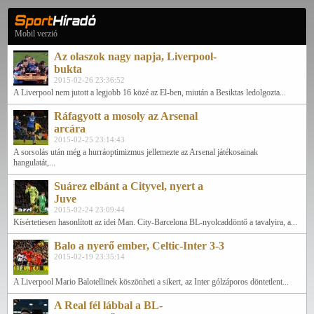
Mobil verzió
Az olaszok nagy napja, Liverpool-
bukta
2015-02-26 23:36:52
A Liverpool nem jutott a legjobb 16 közé az El-ben, miután a Besiktas ledolgozta...
Ráfagyott a mosoly az Arsenal
arcára
2015-02-25 23:14:43
A sorsolás után még a hurráoptimizmus jellemezte az Arsenal játékosainak
hangulatát,...
Suárez elbánt a Cityvel, nyert a
Juve
2015-02-24 23:09:44
Kísértetiesen hasonlított az idei Man. City-Barcelona BL-nyolcaddöntő a tavalyira, a...
Balo a nyerő ember, Celtic-Inter 3-3
2015-02-19 23:35:14
A Liverpool Mario Balotellinek köszönheti a sikert, az Inter gólzáporos döntetlent...
A Real fél lábbal a BL-