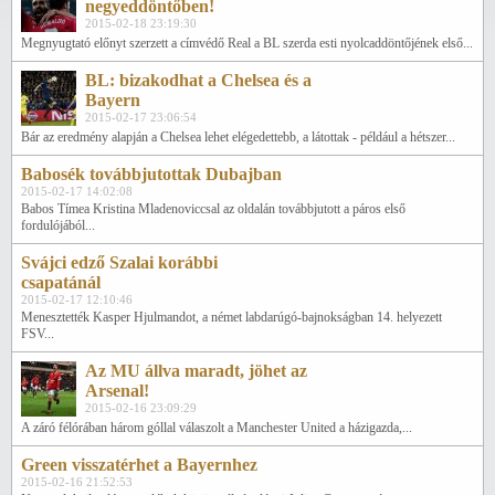
negyeddöntőben!
2015-02-18 23:19:30
Megnyugtató előnyt szerzett a címvédő Real a BL szerda esti nyolcaddöntőjének első...
BL: bizakodhat a Chelsea és a
Bayern
2015-02-17 23:06:54
Bár az eredmény alapján a Chelsea lehet elégedettebb, a látottak - például a hétszer...
Babosék továbbjutottak Dubajban
2015-02-17 14:02:08
Babos Tímea Kristina Mladenoviccsal az oldalán továbbjutott a páros első
fordulójából...
Svájci edző Szalai korábbi
csapatánál
2015-02-17 12:10:46
Menesztették Kasper Hjulmandot, a német labdarúgó-bajnokságban 14. helyezett
FSV...
Az MU állva maradt, jöhet az
Arsenal!
2015-02-16 23:09:29
A záró félórában három góllal válaszolt a Manchester United a házigazda,...
Green visszatérhet a Bayernhez
2015-02-16 21:52:53