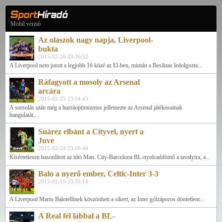
Mobil verzió
Az olaszok nagy napja, Liverpool-
bukta
2015-02-26 23:36:52
A Liverpool nem jutott a legjobb 16 közé az El-ben, miután a Besiktas ledolgozta...
Ráfagyott a mosoly az Arsenal
arcára
2015-02-25 23:14:43
A sorsolás után még a hurráoptimizmus jellemezte az Arsenal játékosainak
hangulatát,...
Suárez elbánt a Cityvel, nyert a
Juve
2015-02-24 23:09:44
Kísértetiesen hasonlított az idei Man. City-Barcelona BL-nyolcaddöntő a tavalyira, a...
Balo a nyerő ember, Celtic-Inter 3-3
2015-02-19 23:35:14
A Liverpool Mario Balotellinek köszönheti a sikert, az Inter gólzáporos döntetlent...
A Real fél lábbal a BL-