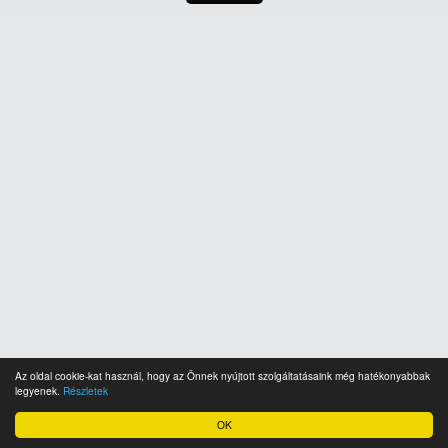
Az oldal cookie-kat használ, hogy az Önnek nyújtott szolgáltatásaink még hatékonyabbak
legyenek.
Részletek
OK