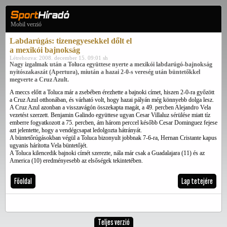
Mobil verzió
Labdarúgás: tizenegyesekkel dőlt el
a mexikói bajnokság
Létrehozva: 2008. december 15. 09:01 sh
Nagy izgalmak után a Toluca együttese nyerte a mexikói labdarúgó-bajnokság
nyitószakaszát (Apertura), miután a hazai 2-0-s vereség után büntetőkkel
megverte a Cruz Azult.
A meccs előtt a Toluca már a zsebében érezhette a bajnoki címet, hiszen 2-0-ra győzött
a Cruz Azul otthonában, és várható volt, hogy hazai pályán még könnyebb dolga lesz.
A Cruz Azul azonban a visszavágón összekapta magát, a 49. percben Alejandro Vela
vezetést szerzett. Benjamin Galindo együttese ugyan Cesar Villaluz sérülése miatt tíz
emberre fogyatkozott a 75. percben, ám három perccel később Cesar Dominguez fejese
azt jelentette, hogy a vendégcsapat ledolgozta hátrányát.
A büntetőrúgásokban végül a Toluca bizonyult jobbnak 7-6-ra, Hernan Cristante kapus
ugyanis hárította Vela büntetőjét.
A Toluca kilencedik bajnoki címét szerezte, nála már csak a Guadalajara (11) és az
America (10) eredményesebb az elsőségek tekintetében.
Főoldal
Lap tetejére
Teljes verzió