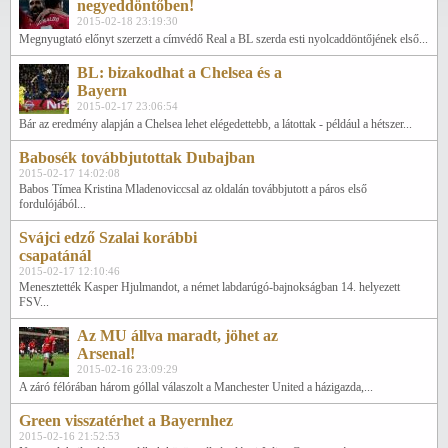
negyeddöntőben!
2015-02-18 23:19:30
Megnyugtató előnyt szerzett a címvédő Real a BL szerda esti nyolcaddöntőjének első...
BL: bizakodhat a Chelsea és a
Bayern
2015-02-17 23:06:54
Bár az eredmény alapján a Chelsea lehet elégedettebb, a látottak - például a hétszer...
Babosék továbbjutottak Dubajban
2015-02-17 14:02:08
Babos Tímea Kristina Mladenoviccsal az oldalán továbbjutott a páros első
fordulójából...
Svájci edző Szalai korábbi
csapatánál
2015-02-17 12:10:46
Menesztették Kasper Hjulmandot, a német labdarúgó-bajnokságban 14. helyezett
FSV...
Az MU állva maradt, jöhet az
Arsenal!
2015-02-16 23:09:29
A záró félórában három góllal válaszolt a Manchester United a házigazda,...
Green visszatérhet a Bayernhez
2015-02-16 21:52:53