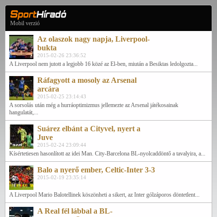
Mobil verzió
Az olaszok nagy napja, Liverpool-
bukta
2015-02-26 23:36:52
A Liverpool nem jutott a legjobb 16 közé az El-ben, miután a Besiktas ledolgozta...
Ráfagyott a mosoly az Arsenal
arcára
2015-02-25 23:14:43
A sorsolás után még a hurráoptimizmus jellemezte az Arsenal játékosainak
hangulatát,...
Suárez elbánt a Cityvel, nyert a
Juve
2015-02-24 23:09:44
Kísértetiesen hasonlított az idei Man. City-Barcelona BL-nyolcaddöntő a tavalyira, a...
Balo a nyerő ember, Celtic-Inter 3-3
2015-02-19 23:35:14
A Liverpool Mario Balotellinek köszönheti a sikert, az Inter gólzáporos döntetlent...
A Real fél lábbal a BL-