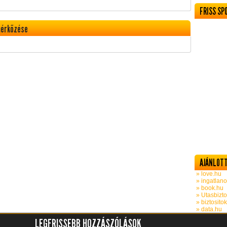
FRISS SP
mérkőzése
AJÁNLOTT
» love.hu
» ingatlano
» book.hu
» Utasbizto
» biztosito
» data.hu
LEGFRISSEBB HOZZÁSZÓLÁSOK