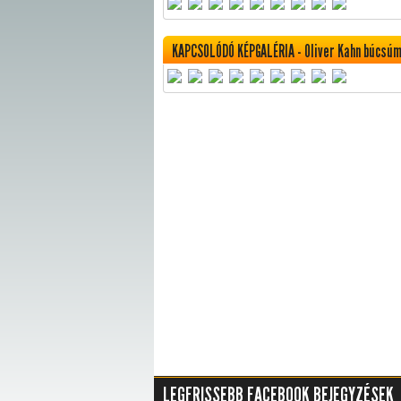
KAPCSOLÓDÓ KÉPGALÉRIA - Oliver Kahn búcsú
LEGFRISSEBB FACEBOOK BEJEGYZÉSEK