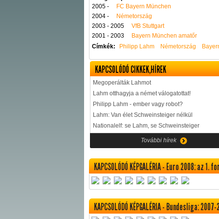
2005 -
FC Bayern München
2004 -
Németország
2003 - 2005
VfB Stuttgart
2001 - 2003
Bayern München amatőr
Címkék:
Philipp Lahm
Németország
Bayer
KAPCSOLÓDÓ CIKKEK,HÍREK
Megoperálták Lahmot
Lahm otthagyja a német válogatottat!
Philipp Lahm - ember vagy robot?
Lahm: Van élet Schweinsteiger nélkül
Nationalelf: se Lahm, se Schweinsteiger
További hírek
KAPCSOLÓDÓ KÉPGALÉRIA - Euro 2008: az 1. f
KAPCSOLÓDÓ KÉPGALÉRIA - Bundesliga: 2007-