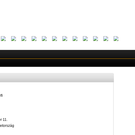
fi
r 11.
etország