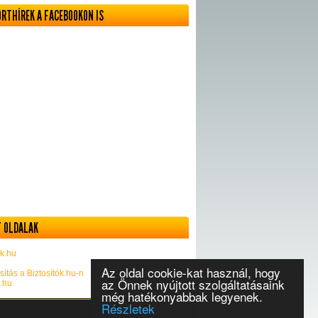
ORTHÍREK A FACEBOOKON IS
 OLDALAK
k.hu
Az oldal cookie-kat használ, hogy
sítás a Biztosítók.hu-n
az Önnek nyújtott szolgáltatásaink
k.hu
még hatékonyabbak legyenek.
Részletek