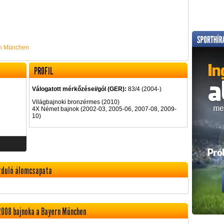
n München
PROFIL
Válogatott mérkőzései/gól (GER):
83/4 (2004-)
Világbajnoki bronzérmes (2010)
4X Német bajnok (2002-03, 2005-06, 2007-08, 2009-
10)
orduló álomcsapata
2008 bajnoka a Bayern München