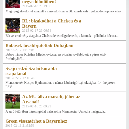
negyeddöntőben!
2015-02-18 23:19:30
Megnyugtató előnyt szerzett a címvédő Real a BL szerda esti nyolcaddöntőjének első...
BL: bizakodhat a Chelsea és a
Bayern
2015-02-17 23:06:54
Bár az eredmény alapján a Chelsea lehet elégedettebb, a látottak - például a hétszer...
Babosék továbbjutottak Dubajban
2015-02-17 14:02:08
Babos Tímea Kristina Mladenoviccsal az oldalán továbbjutott a páros első
fordulójából...
Svájci edző Szalai korábbi
csapatánál
2015-02-17 12:10:46
Menesztették Kasper Hjulmandot, a német labdarúgó-bajnokságban 14. helyezett
FSV...
Az MU állva maradt, jöhet az
Arsenal!
2015-02-16 23:09:29
A záró félórában három góllal válaszolt a Manchester United a házigazda,...
Green visszatérhet a Bayernhez
2015-02-16 21:52:53