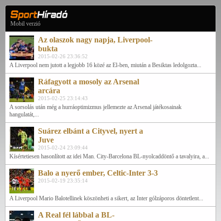
Mobil verzió
Az olaszok nagy napja, Liverpool-
bukta
2015-02-26 23:36:52
A Liverpool nem jutott a legjobb 16 közé az El-ben, miután a Besiktas ledolgozta...
Ráfagyott a mosoly az Arsenal
arcára
2015-02-25 23:14:43
A sorsolás után még a hurráoptimizmus jellemezte az Arsenal játékosainak
hangulatát,...
Suárez elbánt a Cityvel, nyert a
Juve
2015-02-24 23:09:44
Kísértetiesen hasonlított az idei Man. City-Barcelona BL-nyolcaddöntő a tavalyira, a...
Balo a nyerő ember, Celtic-Inter 3-3
2015-02-19 23:35:14
A Liverpool Mario Balotellinek köszönheti a sikert, az Inter gólzáporos döntetlent...
A Real fél lábbal a BL-