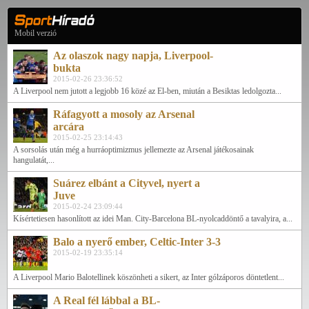
Mobil verzió
Az olaszok nagy napja, Liverpool-
bukta
2015-02-26 23:36:52
A Liverpool nem jutott a legjobb 16 közé az El-ben, miután a Besiktas ledolgozta...
Ráfagyott a mosoly az Arsenal
arcára
2015-02-25 23:14:43
A sorsolás után még a hurráoptimizmus jellemezte az Arsenal játékosainak
hangulatát,...
Suárez elbánt a Cityvel, nyert a
Juve
2015-02-24 23:09:44
Kísértetiesen hasonlított az idei Man. City-Barcelona BL-nyolcaddöntő a tavalyira, a...
Balo a nyerő ember, Celtic-Inter 3-3
2015-02-19 23:35:14
A Liverpool Mario Balotellinek köszönheti a sikert, az Inter gólzáporos döntetlent...
A Real fél lábbal a BL-