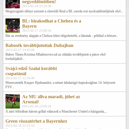
negyeddöntőben!
2015-02-18 23:19:30
Megnyugtató előnyt szerzett a címvédő Real a BL szerda esti nyolcaddöntőjének első...
BL: bizakodhat a Chelsea és a
Bayern
2015-02-17 23:06:54
Bár az eredmény alapján a Chelsea lehet elégedettebb, a látottak - például a hétszer...
Babosék továbbjutottak Dubajban
2015-02-17 14:02:08
Babos Tímea Kristina Mladenoviccsal az oldalán továbbjutott a páros első
fordulójából...
Svájci edző Szalai korábbi
csapatánál
2015-02-17 12:10:46
Menesztették Kasper Hjulmandot, a német labdarúgó-bajnokságban 14. helyezett
FSV...
Az MU állva maradt, jöhet az
Arsenal!
2015-02-16 23:09:29
A záró félórában három góllal válaszolt a Manchester United a házigazda,...
Green visszatérhet a Bayernhez
2015-02-16 21:52:53