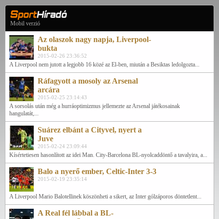
Mobil verzió
Az olaszok nagy napja, Liverpool-
bukta
2015-02-26 23:36:52
A Liverpool nem jutott a legjobb 16 közé az El-ben, miután a Besiktas ledolgozta...
Ráfagyott a mosoly az Arsenal
arcára
2015-02-25 23:14:43
A sorsolás után még a hurráoptimizmus jellemezte az Arsenal játékosainak
hangulatát,...
Suárez elbánt a Cityvel, nyert a
Juve
2015-02-24 23:09:44
Kísértetiesen hasonlított az idei Man. City-Barcelona BL-nyolcaddöntő a tavalyira, a...
Balo a nyerő ember, Celtic-Inter 3-3
2015-02-19 23:35:14
A Liverpool Mario Balotellinek köszönheti a sikert, az Inter gólzáporos döntetlent...
A Real fél lábbal a BL-