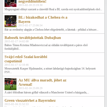
negyeddöntőben!
2015-02-18 23:19:30
Megnyugtató előnyt szerzett a címvédő Real a BL szerda esti nyolcaddöntőjének első...
BL: bizakodhat a Chelsea és a
Bayern
2015-02-17 23:06:54
Bár az eredmény alapján a Chelsea lehet elégedettebb, a látottak - például a hétszer...
Babosék továbbjutottak Dubajban
2015-02-17 14:02:08
Babos Tímea Kristina Mladenoviccsal az oldalán továbbjutott a páros első
fordulójából...
Svájci edző Szalai korábbi
csapatánál
2015-02-17 12:10:46
Menesztették Kasper Hjulmandot, a német labdarúgó-bajnokságban 14. helyezett
FSV...
Az MU állva maradt, jöhet az
Arsenal!
2015-02-16 23:09:29
A záró félórában három góllal válaszolt a Manchester United a házigazda,...
Green visszatérhet a Bayernhez
2015-02-16 21:52:53