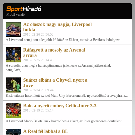
Mobil verzió
Az olaszok nagy napja, Liverpool-
bukta
2015-02-26 23:36:52
A Liverpool nem jutott a legjobb 16 közé az El-ben, miután a Besiktas ledolgozta...
Ráfagyott a mosoly az Arsenal
arcára
2015-02-25 23:14:43
A sorsolás után még a hurráoptimizmus jellemezte az Arsenal játékosainak
hangulatát,...
Suárez elbánt a Cityvel, nyert a
Juve
2015-02-24 23:09:44
Kísértetiesen hasonlított az idei Man. City-Barcelona BL-nyolcaddöntő a tavalyira, a...
Balo a nyerő ember, Celtic-Inter 3-3
2015-02-19 23:35:14
A Liverpool Mario Balotellinek köszönheti a sikert, az Inter gólzáporos döntetlent...
A Real fél lábbal a BL-