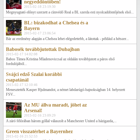
negyeddöntőben!
2015-02-18 23:19:30
Megnyugtató előnyt szerzett a címvédő Real a BL szerda esti nyolcaddöntőjének első...
BL: bizakodhat a Chelsea és a
Bayern
2015-02-17 23:06:54
Bár az eredmény alapján a Chelsea lehet elégedettebb, a látottak - például a hétszer...
Babosék továbbjutottak Dubajban
2015-02-17 14:02:08
Babos Tímea Kristina Mladenoviccsal az oldalán továbbjutott a páros első
fordulójából...
Svájci edző Szalai korábbi
csapatánál
2015-02-17 12:10:46
Menesztették Kasper Hjulmandot, a német labdarúgó-bajnokságban 14. helyezett
FSV...
Az MU állva maradt, jöhet az
Arsenal!
2015-02-16 23:09:29
A záró félórában három góllal válaszolt a Manchester United a házigazda,...
Green visszatérhet a Bayernhez
2015-02-16 21:52:53