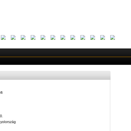
fi
0.
nyolország