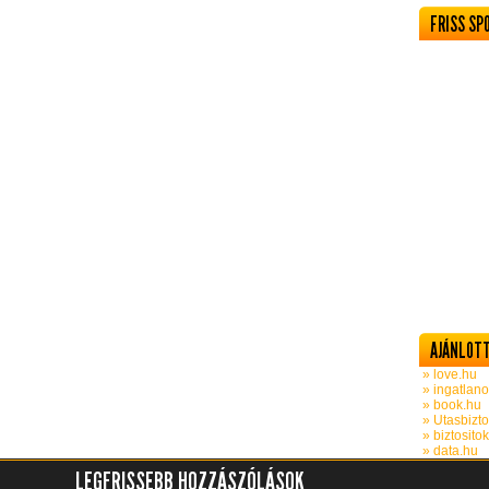
FRISS SP
AJÁNLOTT
» love.hu
» ingatlano
» book.hu
» Utasbizto
» biztosito
» data.hu
LEGFRISSEBB HOZZÁSZÓLÁSOK