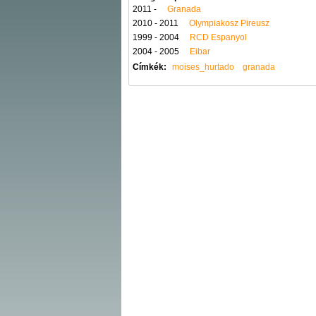
2011 -
Granada
2010 - 2011
Olympiakosz Pireusz
1999 - 2004
RCD Espanyol
2004 - 2005
Eibar
Címkék:
moises_hurtado
granada