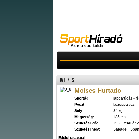
JÁTÉKOS
Moises Hurtado
Sportág:
labdarúgás - fér
Poszt:
középpályás
Súly:
84 kg
Magasság:
185 cm
Születési idő:
1981. február 2
Születési hely:
Sabadell, Spa
Eddigi csapatai: