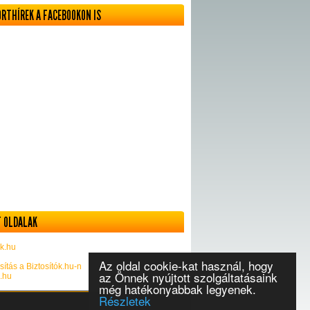
ORTHÍREK A FACEBOOKON IS
 OLDALAK
k.hu
Az oldal cookie-kat használ, hogy
sítás a Biztosítók.hu-n
az Önnek nyújtott szolgáltatásaink
k.hu
még hatékonyabbak legyenek.
Részletek