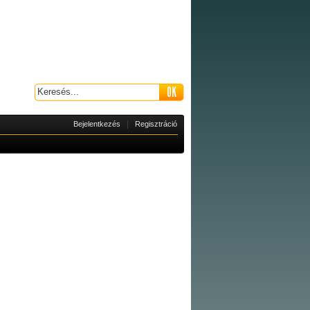
|
Bejelentkezés
Regisztráció