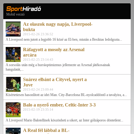
Mobil verzió
Az olaszok nagy napja, Liverpool-
bukta
2015-02-26 23:36:52
A Liverpool nem jutott a legjobb 16 közé az El-ben, miután a Besiktas ledolgozta...
Ráfagyott a mosoly az Arsenal
arcára
2015-02-25 23:14:43
A sorsolás után még a hurráoptimizmus jellemezte az Arsenal játékosainak
hangulatát,...
Suárez elbánt a Cityvel, nyert a
Juve
2015-02-24 23:09:44
Kísértetiesen hasonlított az idei Man. City-Barcelona BL-nyolcaddöntő a tavalyira, a...
Balo a nyerő ember, Celtic-Inter 3-3
2015-02-19 23:35:14
A Liverpool Mario Balotellinek köszönheti a sikert, az Inter gólzáporos döntetlent...
A Real fél lábbal a BL-