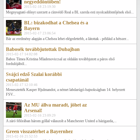
negyeddöntőben!
2015-02-18 23:19:30
Megnyugtató előnyt szerzett a címvédő Real a BL szerda esti nyolcaddöntőjének első...
BL: bizakodhat a Chelsea és a
Bayern
2015-02-17 23:06:54
Bár az eredmény alapján a Chelsea lehet elégedettebb, a látottak - például a hétszer...
Babosék továbbjutottak Dubajban
2015-02-17 14:02:08
Babos Tímea Kristina Mladenoviccsal az oldalán továbbjutott a páros első
fordulójából...
Svájci edző Szalai korábbi
csapatánál
2015-02-17 12:10:46
Menesztették Kasper Hjulmandot, a német labdarúgó-bajnokságban 14. helyezett
FSV...
Az MU állva maradt, jöhet az
Arsenal!
2015-02-16 23:09:29
A záró félórában három góllal válaszolt a Manchester United a házigazda,...
Green visszatérhet a Bayernhez
2015-02-16 21:52:53