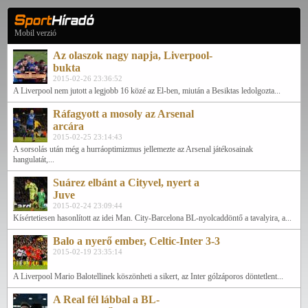
Mobil verzió
Az olaszok nagy napja, Liverpool-
bukta
2015-02-26 23:36:52
A Liverpool nem jutott a legjobb 16 közé az El-ben, miután a Besiktas ledolgozta...
Ráfagyott a mosoly az Arsenal
arcára
2015-02-25 23:14:43
A sorsolás után még a hurráoptimizmus jellemezte az Arsenal játékosainak
hangulatát,...
Suárez elbánt a Cityvel, nyert a
Juve
2015-02-24 23:09:44
Kísértetiesen hasonlított az idei Man. City-Barcelona BL-nyolcaddöntő a tavalyira, a...
Balo a nyerő ember, Celtic-Inter 3-3
2015-02-19 23:35:14
A Liverpool Mario Balotellinek köszönheti a sikert, az Inter gólzáporos döntetlent...
A Real fél lábbal a BL-