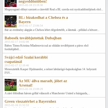
negyeddöntőben!
2015-02-18 23:19:30
Megnyugtató előnyt szerzett a címvédő Real a BL szerda esti nyolcaddöntőjének első...
BL: bizakodhat a Chelsea és a
Bayern
2015-02-17 23:06:54
Bár az eredmény alapján a Chelsea lehet elégedettebb, a látottak - például a hétszer...
Babosék továbbjutottak Dubajban
2015-02-17 14:02:08
Babos Tímea Kristina Mladenoviccsal az oldalán továbbjutott a páros első
fordulójából...
Svájci edző Szalai korábbi
csapatánál
2015-02-17 12:10:46
Menesztették Kasper Hjulmandot, a német labdarúgó-bajnokságban 14. helyezett
FSV...
Az MU állva maradt, jöhet az
Arsenal!
2015-02-16 23:09:29
A záró félórában három góllal válaszolt a Manchester United a házigazda,...
Green visszatérhet a Bayernhez
2015-02-16 21:52:53