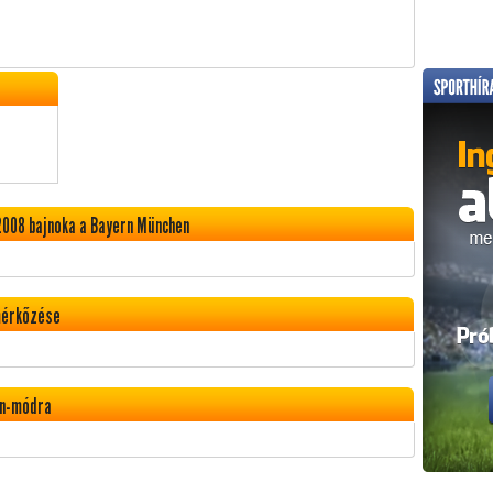
2008 bajnoka a Bayern München
mérkőzése
rn-módra