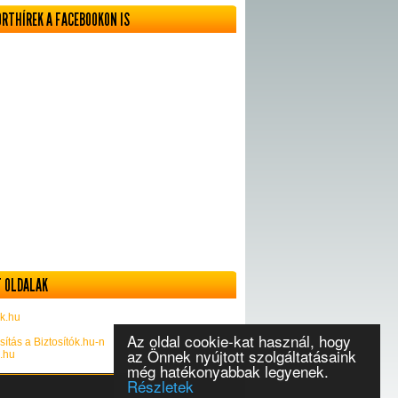
ORTHÍREK A FACEBOOKON IS
 OLDALAK
k.hu
Az oldal cookie-kat használ, hogy
sítás a Biztosítók.hu-n
az Önnek nyújtott szolgáltatásaink
k.hu
még hatékonyabbak legyenek.
Részletek