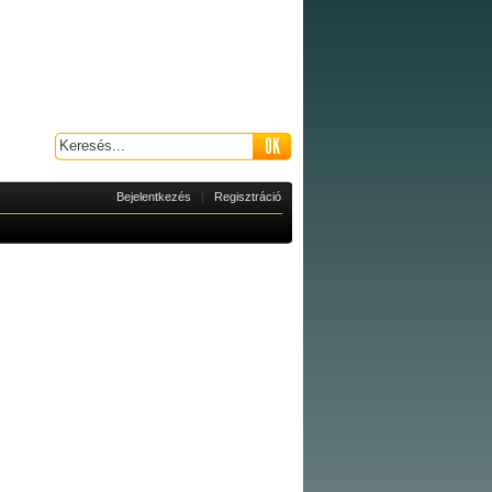
|
Bejelentkezés
Regisztráció