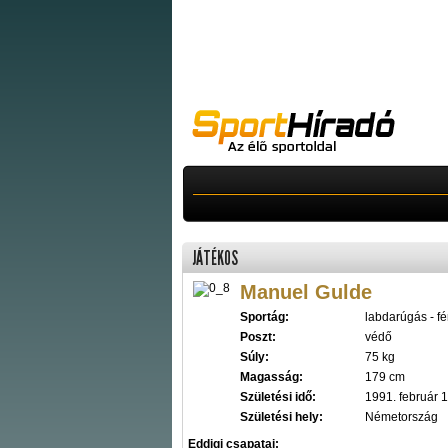
JÁTÉKOS
Manuel Gulde
Sportág:
labdarúgás - fér
Poszt:
védő
Súly:
75 kg
Magasság:
179 cm
Születési idő:
1991. február 1
Születési hely:
Németország
Eddigi csapatai: