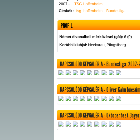
2007 -
TSG Hoffenheim
Címkék:
tsg_hoffenheim
Bundesliga
PROFIL
Német élvonalbeli mérkőzései (gól):
6 (0)
Korábbi klubjai:
Neckarau, Pfingstberg
KAPCSOLÓDÓ KÉPGALÉRIA - Bundesliga: 2007-
KAPCSOLÓDÓ KÉPGALÉRIA - Oliver Kahn búcsú
KAPCSOLÓDÓ KÉPGALÉRIA - Oktoberfest Baye