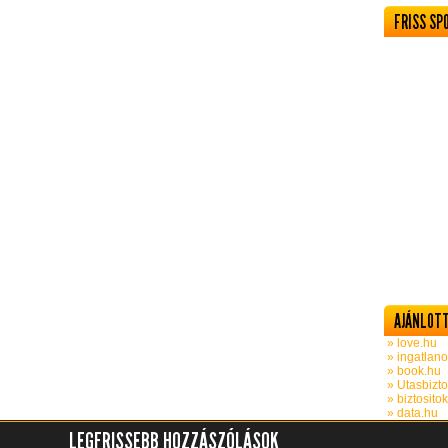
FRISS SP
AJÁNLOTT
» love.hu
» ingatlano
» book.hu
» Utasbizto
» biztosito
» data.hu
LEGFRISSEBB HOZZÁSZÓLÁSOK