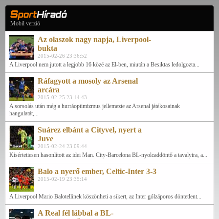
Mobil verzió
Az olaszok nagy napja, Liverpool-
bukta
2015-02-26 23:36:52
A Liverpool nem jutott a legjobb 16 közé az El-ben, miután a Besiktas ledolgozta...
Ráfagyott a mosoly az Arsenal
arcára
2015-02-25 23:14:43
A sorsolás után még a hurráoptimizmus jellemezte az Arsenal játékosainak
hangulatát,...
Suárez elbánt a Cityvel, nyert a
Juve
2015-02-24 23:09:44
Kísértetiesen hasonlított az idei Man. City-Barcelona BL-nyolcaddöntő a tavalyira, a...
Balo a nyerő ember, Celtic-Inter 3-3
2015-02-19 23:35:14
A Liverpool Mario Balotellinek köszönheti a sikert, az Inter gólzáporos döntetlent...
A Real fél lábbal a BL-