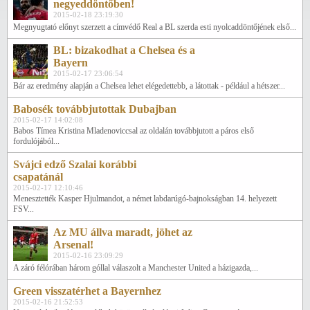
negyeddöntőben!
2015-02-18 23:19:30
Megnyugtató előnyt szerzett a címvédő Real a BL szerda esti nyolcaddöntőjének első...
BL: bizakodhat a Chelsea és a
Bayern
2015-02-17 23:06:54
Bár az eredmény alapján a Chelsea lehet elégedettebb, a látottak - például a hétszer...
Babosék továbbjutottak Dubajban
2015-02-17 14:02:08
Babos Tímea Kristina Mladenoviccsal az oldalán továbbjutott a páros első
fordulójából...
Svájci edző Szalai korábbi
csapatánál
2015-02-17 12:10:46
Menesztették Kasper Hjulmandot, a német labdarúgó-bajnokságban 14. helyezett
FSV...
Az MU állva maradt, jöhet az
Arsenal!
2015-02-16 23:09:29
A záró félórában három góllal válaszolt a Manchester United a házigazda,...
Green visszatérhet a Bayernhez
2015-02-16 21:52:53