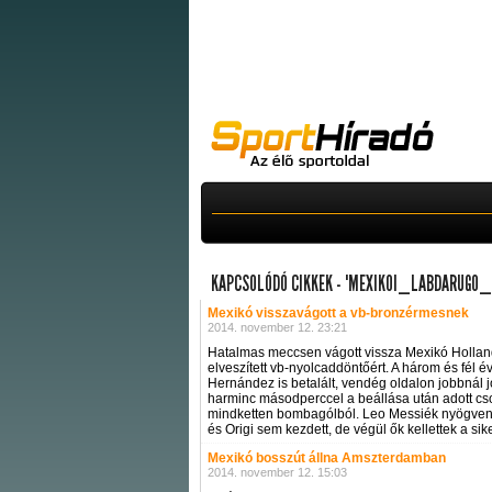
KAPCSOLÓDÓ CIKKEK - "MEXIKOI_LABDARUGO
Mexikó visszavágott a vb-bronzérmesnek
2014. november 12. 23:21
Hatalmas meccsen vágott vissza Mexikó Hollan
elveszített vb-nyolcaddöntőért. A három és fél é
Hernández is betalált, vendég oldalon jobbnál
harminc másodperccel a beállása után adott cso
mindketten bombagólból. Leo Messiék nyögvenye
és Origi sem kezdett, de végül ők kellettek a sik
Mexikó bosszút állna Amszterdamban
2014. november 12. 15:03