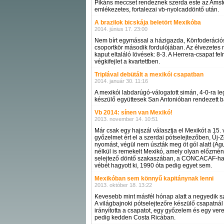
Pikáns meccset rendeznek szerda este az Amst
emlékezetes, fortalezai vb-nyolcaddöntő után.
A brazilok bicskája beletört Mexikóba
2014. június 17. 23:00
Nem bírt egymással a házigazda, Könfoderációs
csoportkör második fordulójában. Az élvezetes
kaput eltaláló lövések: 8-3. A Herrera-csapat feln
végkifejlet a kvartettben.
Triplával debütált a mexikói csapatban
2014. január 30. 11:16
A mexikói labdarúgó-válogatott simán, 4-0-ra leg
készülő együttesek San Antonióban rendezett 
Vb 2014: sínen van Mexikó!
2013. november 14. 10:51
Már csak egy hajszál választja el Mexikót a 15. 
győzelmet ért el a szerdai pótselejtezőben, Új-Zé
nyomást, végül nem úszták meg öt gól alatt (Agu
nélkül is remekelt Mexikó, amely olyan előzmén
selejtező döntő szakaszában, a CONCACAF-hatos
vébét hagyott ki, 1990 óta pedig egyet sem.
Mexikóban sem könnyű kapitánynak lenni
2013. október 18. 13:22
Kevesebb mint másfél hónap alatt a negyedik szö
A világbajnoki pótselejtezőre készülő csapatnál 
irányította a csapatot, egy győzelem és egy ver
pedig kedden Costa Ricában.