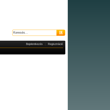
|
Bejelentkezés
Regisztráció