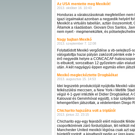
Az USA mentette meg Mexikót!
2013. október 16. 10:43
Honduras a várakozásoknak megfelelően nem b
igazi izgalmakat azonban a negyedik helyért 
Mexikót a virtuális tabellán, aztán összeomlott,
Államok a ráadásban. Giovani Dos Santos, Javi
nem nyert - megmenekültek, és pótselejtezhetn
Nagy bajban Mexikó
2013. szeptember 7. 12:08
Folytatódott Mexikó vergődése a vb-selejtező-s
válogatottja hazai pályán zakózott péntek este
érő negyedik helyre a CONCACAF-hatoscsoportb
is elbukott, sorozatban 12 győzelem után elalud
után. A két nagyágyú éppen egymás ellen játsz
Mexikó megleckéztette Drogbáékat
2013. augusztus 15. 14:53
Idei legszebb produkcióját nyújtotta Mexikó válo
felkészülési meccsen, a New York-i Metlife Sta
végül 4-1-gyel intézték el Didier Drogbáékat. A
Kalouval és Gervinhóval együtt), s bár szépíteni
lehengerlően játszottak, a védelemben Diego R
Chicharito hajszálra volt a triplától
2013. június 22. 23:15
Chicharito egy-egy fejesből elért második félid
csoportkörének záró fordulójában, tét nélküli mé
Manchester United mexikói légiósa csak azt saj
büntetőt rontott, a kipattanót pedig az üres kap