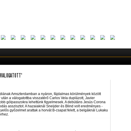
_VALOGATOTT"
diának Amszterdamban a nyáron, fájdalmas körülmények között
v után a válogatottba visszatérő Carlos Vela duplázott, Javier
 jobb gólpasszokra lehettünk figyelmesek. A debütáns Jesús Corona
dás asszisztot. A hazaiaknál Sneijder és Blind volt eredményes -
lős győzelmet arattak a horvát B-csapat felett, a belgáknál Lukaku
erhez.