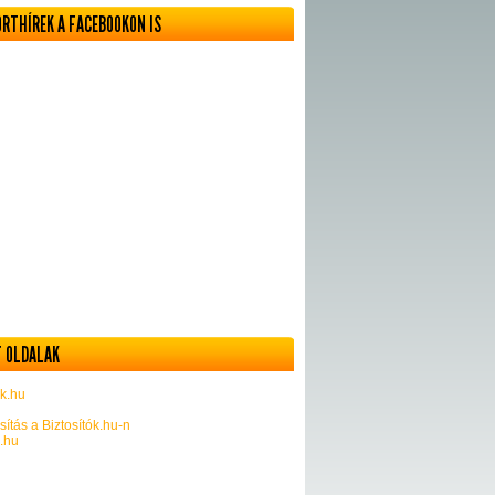
ORTHÍREK A FACEBOOKON IS
 OLDALAK
k.hu
sítás a Biztosítók.hu-n
k.hu