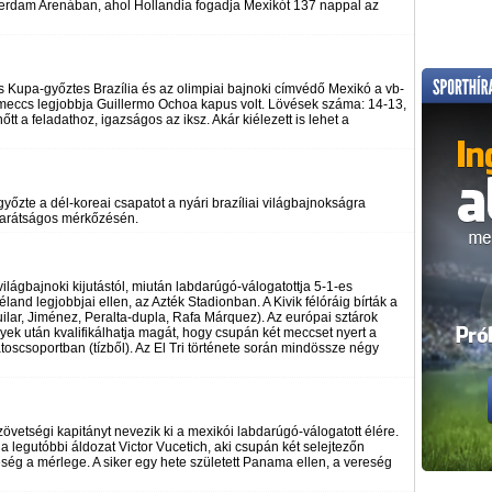
erdam Arenában, ahol Hollandia fogadja Mexikót 137 nappal az
 Kupa-győztes Brazília és az olimpiai bajnoki címvédő Mexikó a vb-
 meccs legjobbja Guillermo Ochoa kapus volt. Lövések száma: 14-13,
őtt a feladathoz, igazságos az iksz. Akár kiélezett is lehet a
yőzte a dél-koreai csapatot a nyári brazíliai világbajnokságra
barátságos mérkőzésén.
világbajnoki kijutástól, miután labdarúgó-válogatottja 5-1-es
land legjobbjai ellen, az Azték Stadionban. A Kivik félóráig bírták a
ilar, Jiménez, Peralta-dupla, Rafa Márquez). Az európai sztárok
yek után kvalifikálhatja magát, hogy csupán két meccset nyert a
csoportban (tízből). Az El Tri története során mindössze négy
vetségi kapitányt nevezik ki a mexikói labdarúgó-válogatott élére.
a legutóbbi áldozat Victor Vucetich, aki csupán két selejtezőn
eség a mérlege. A siker egy hete született Panama ellen, a vereség