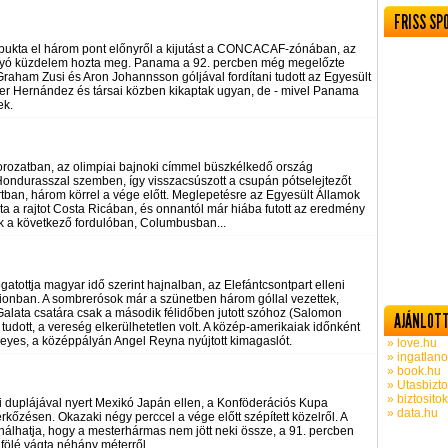
FRISS SP
ukta el három pont előnyről a kijutást a CONCACAF-zónában, az
folyó küzdelem hozta meg. Panama a 92. percben még megelőzte
 Graham Zusi és Aron Johannsson góljával fordítani tudott az Egyesült
er Hernández és társai közben kikaptak ugyan, de - mivel Panama
ek.
orozatban, az olimpiai bajnoki címmel büszkélkedő ország
 Hondurasszal szemben, így visszacsúszott a csupán pótselejtezőt
an, három körrel a vége előtt. Meglepetésre az Egyesült Államok
ta a rajtot Costa Ricában, és onnantól már hiába futott az eredmény
ik a következő fordulóban, Columbusban...
gatottja magyar idő szerint hajnalban, az Elefántcsontpart elleni
dionban. A sombrerósok már a szünetben három góllal vezettek,
 Galata csatára csak a második félidőben jutott szóhoz (Salomon
AJÁNLOTT
 tudott, a vereség elkerülhetetlen volt. A közép-amerikaiak időnként
eyes, a középpályán Angel Reyna nyújtott kimagaslót.
» love.hu
» ingatlano
» book.hu
» Utasbizto
» biztosito
ei duplájával nyert Mexikó Japán ellen, a Konföderációs Kupa
» data.hu
rkőzésen. Okazaki négy perccel a vége előtt szépített közelről. A
nálhatja, hogy a mesterhármas nem jött neki össze, a 91. percben
u fölé vágta néhány méterről.