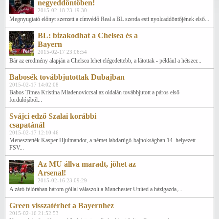
negyeddöntőben!
2015-02-18 23:19:30
Megnyugtató előnyt szerzett a címvédő Real a BL szerda esti nyolcaddöntőjének első...
BL: bizakodhat a Chelsea és a
Bayern
2015-02-17 23:06:54
Bár az eredmény alapján a Chelsea lehet elégedettebb, a látottak - például a hétszer...
Babosék továbbjutottak Dubajban
2015-02-17 14:02:08
Babos Tímea Kristina Mladenoviccsal az oldalán továbbjutott a páros első
fordulójából...
Svájci edző Szalai korábbi
csapatánál
2015-02-17 12:10:46
Menesztették Kasper Hjulmandot, a német labdarúgó-bajnokságban 14. helyezett
FSV...
Az MU állva maradt, jöhet az
Arsenal!
2015-02-16 23:09:29
A záró félórában három góllal válaszolt a Manchester United a házigazda,...
Green visszatérhet a Bayernhez
2015-02-16 21:52:53