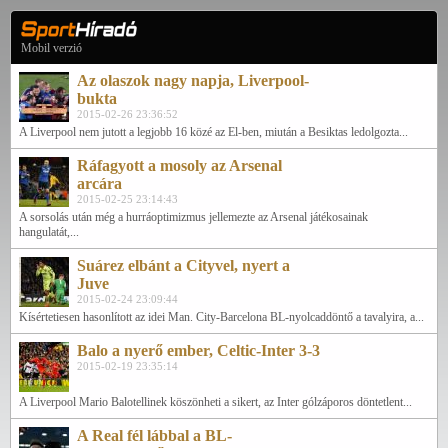
Mobil verzió
Az olaszok nagy napja, Liverpool-
bukta
2015-02-26 23:36:52
A Liverpool nem jutott a legjobb 16 közé az El-ben, miután a Besiktas ledolgozta...
Ráfagyott a mosoly az Arsenal
arcára
2015-02-25 23:14:43
A sorsolás után még a hurráoptimizmus jellemezte az Arsenal játékosainak
hangulatát,...
Suárez elbánt a Cityvel, nyert a
Juve
2015-02-24 23:09:44
Kísértetiesen hasonlított az idei Man. City-Barcelona BL-nyolcaddöntő a tavalyira, a...
Balo a nyerő ember, Celtic-Inter 3-3
2015-02-19 23:35:14
A Liverpool Mario Balotellinek köszönheti a sikert, az Inter gólzáporos döntetlent...
A Real fél lábbal a BL-