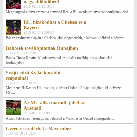
negyeddöntőben!
2015-02-18 23:19:30
Megnyugtató előnyt szerzett a címvédő Real a BL szerda esti nyolcaddöntőjének első...
BL: bizakodhat a Chelsea és a
Bayern
2015-02-17 23:06:54
Bár az eredmény alapján a Chelsea lehet elégedettebb, a látottak - például a hétszer...
Babosék továbbjutottak Dubajban
2015-02-17 14:02:08
Babos Tímea Kristina Mladenoviccsal az oldalán továbbjutott a páros első
fordulójából...
Svájci edző Szalai korábbi
csapatánál
2015-02-17 12:10:46
Menesztették Kasper Hjulmandot, a német labdarúgó-bajnokságban 14. helyezett
FSV...
Az MU állva maradt, jöhet az
Arsenal!
2015-02-16 23:09:29
A záró félórában három góllal válaszolt a Manchester United a házigazda,...
Green visszatérhet a Bayernhez
2015-02-16 21:52:53