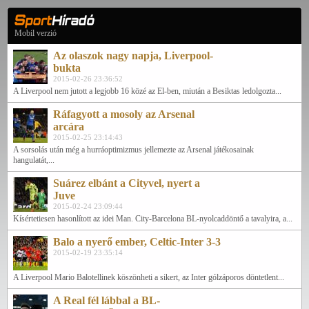
Mobil verzió
Az olaszok nagy napja, Liverpool-
bukta
2015-02-26 23:36:52
A Liverpool nem jutott a legjobb 16 közé az El-ben, miután a Besiktas ledolgozta...
Ráfagyott a mosoly az Arsenal
arcára
2015-02-25 23:14:43
A sorsolás után még a hurráoptimizmus jellemezte az Arsenal játékosainak
hangulatát,...
Suárez elbánt a Cityvel, nyert a
Juve
2015-02-24 23:09:44
Kísértetiesen hasonlított az idei Man. City-Barcelona BL-nyolcaddöntő a tavalyira, a...
Balo a nyerő ember, Celtic-Inter 3-3
2015-02-19 23:35:14
A Liverpool Mario Balotellinek köszönheti a sikert, az Inter gólzáporos döntetlent...
A Real fél lábbal a BL-