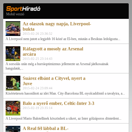
Mobil verzió
Az olaszok nagy napja, Liverpool-
bukta
2015-02-26 23:36:52
A Liverpool nem jutott a legjobb 16 közé az El-ben, miután a Besiktas ledolgozta...
Ráfagyott a mosoly az Arsenal
arcára
2015-02-25 23:14:43
A sorsolás után még a hurráoptimizmus jellemezte az Arsenal játékosainak
hangulatát,...
Suárez elbánt a Cityvel, nyert a
Juve
2015-02-24 23:09:44
Kísértetiesen hasonlított az idei Man. City-Barcelona BL-nyolcaddöntő a tavalyira, a...
Balo a nyerő ember, Celtic-Inter 3-3
2015-02-19 23:35:14
A Liverpool Mario Balotellinek köszönheti a sikert, az Inter gólzáporos döntetlent...
A Real fél lábbal a BL-