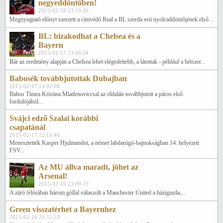
negyeddöntőben!
2015-02-18 23:19:30
Megnyugtató előnyt szerzett a címvédő Real a BL szerda esti nyolcaddöntőjének első...
BL: bizakodhat a Chelsea és a
Bayern
2015-02-17 23:06:54
Bár az eredmény alapján a Chelsea lehet elégedettebb, a látottak - például a hétszer...
Babosék továbbjutottak Dubajban
2015-02-17 14:02:08
Babos Tímea Kristina Mladenoviccsal az oldalán továbbjutott a páros első
fordulójából...
Svájci edző Szalai korábbi
csapatánál
2015-02-17 12:10:46
Menesztették Kasper Hjulmandot, a német labdarúgó-bajnokságban 14. helyezett
FSV...
Az MU állva maradt, jöhet az
Arsenal!
2015-02-16 23:09:29
A záró félórában három góllal válaszolt a Manchester United a házigazda,...
Green visszatérhet a Bayernhez
2015-02-16 21:52:53