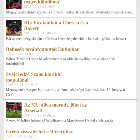
negyeddöntőben!
2015-02-18 23:19:30
Megnyugtató előnyt szerzett a címvédő Real a BL szerda esti nyolcaddöntőjének első...
BL: bizakodhat a Chelsea és a
Bayern
2015-02-17 23:06:54
Bár az eredmény alapján a Chelsea lehet elégedettebb, a látottak - például a hétszer...
Babosék továbbjutottak Dubajban
2015-02-17 14:02:08
Babos Tímea Kristina Mladenoviccsal az oldalán továbbjutott a páros első
fordulójából...
Svájci edző Szalai korábbi
csapatánál
2015-02-17 12:10:46
Menesztették Kasper Hjulmandot, a német labdarúgó-bajnokságban 14. helyezett
FSV...
Az MU állva maradt, jöhet az
Arsenal!
2015-02-16 23:09:29
A záró félórában három góllal válaszolt a Manchester United a házigazda,...
Green visszatérhet a Bayernhez
2015-02-16 21:52:53