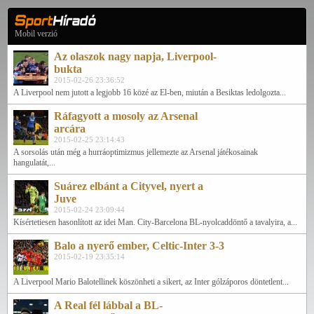
Mobil verzió
Az olaszok nagy napja, Liverpool-
bukta
2015-02-26 23:36:52
A Liverpool nem jutott a legjobb 16 közé az El-ben, miután a Besiktas ledolgozta...
Ráfagyott a mosoly az Arsenal
arcára
2015-02-25 23:14:43
A sorsolás után még a hurráoptimizmus jellemezte az Arsenal játékosainak
hangulatát,...
Suárez elbánt a Cityvel, nyert a
Juve
2015-02-24 23:09:44
Kísértetiesen hasonlított az idei Man. City-Barcelona BL-nyolcaddöntő a tavalyira, a...
Balo a nyerő ember, Celtic-Inter 3-3
2015-02-19 23:35:14
A Liverpool Mario Balotellinek köszönheti a sikert, az Inter gólzáporos döntetlent...
A Real fél lábbal a BL-