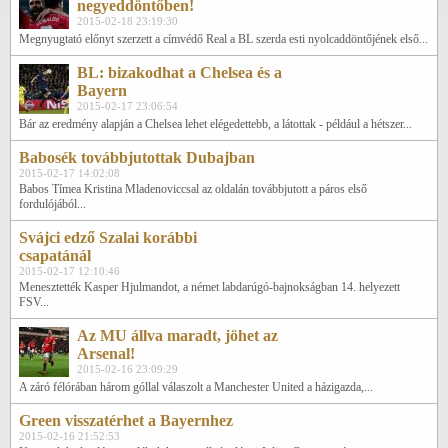
negyeddöntőben!
2015-02-18 23:19:30
Megnyugtató előnyt szerzett a címvédő Real a BL szerda esti nyolcaddöntőjének első...
BL: bizakodhat a Chelsea és a
Bayern
2015-02-17 23:06:54
Bár az eredmény alapján a Chelsea lehet elégedettebb, a látottak - például a hétszer...
Babosék továbbjutottak Dubajban
2015-02-17 14:02:08
Babos Tímea Kristina Mladenoviccsal az oldalán továbbjutott a páros első
fordulójából...
Svájci edző Szalai korábbi
csapatánál
2015-02-17 12:10:46
Menesztették Kasper Hjulmandot, a német labdarúgó-bajnokságban 14. helyezett
FSV...
Az MU állva maradt, jöhet az
Arsenal!
2015-02-16 23:09:29
A záró félórában három góllal válaszolt a Manchester United a házigazda,...
Green visszatérhet a Bayernhez
2015-02-16 21:52:53