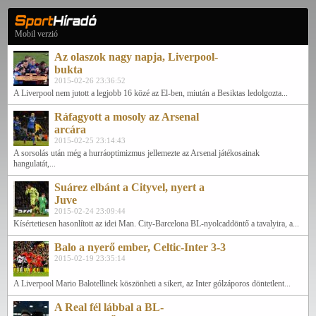
Mobil verzió
Az olaszok nagy napja, Liverpool-
bukta
2015-02-26 23:36:52
A Liverpool nem jutott a legjobb 16 közé az El-ben, miután a Besiktas ledolgozta...
Ráfagyott a mosoly az Arsenal
arcára
2015-02-25 23:14:43
A sorsolás után még a hurráoptimizmus jellemezte az Arsenal játékosainak
hangulatát,...
Suárez elbánt a Cityvel, nyert a
Juve
2015-02-24 23:09:44
Kísértetiesen hasonlított az idei Man. City-Barcelona BL-nyolcaddöntő a tavalyira, a...
Balo a nyerő ember, Celtic-Inter 3-3
2015-02-19 23:35:14
A Liverpool Mario Balotellinek köszönheti a sikert, az Inter gólzáporos döntetlent...
A Real fél lábbal a BL-