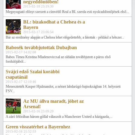
negyeddöntőben!
2015-02-18 23:19:30
Megnyugtató előnyt szerzett a címvédő Real a BL szerda esti nyolcaddöntőjének első...
BL: bizakodhat a Chelsea és a
Bayern
2015-02-17 23:06:54
Bár az eredmény alapján a Chelsea lehet elégedettebb, a látottak - például a hétszer...
Babosék továbbjutottak Dubajban
2015-02-17 14:02:08
Babos Tímea Kristina Mladenoviccsal az oldalán továbbjutott a páros első
fordulójából...
Svájci edző Szalai korábbi
csapatánál
2015-02-17 12:10:46
Menesztették Kasper Hjulmandot, a német labdarúgó-bajnokságban 14. helyezett
FSV...
Az MU állva maradt, jöhet az
Arsenal!
2015-02-16 23:09:29
A záró félórában három góllal válaszolt a Manchester United a házigazda,...
Green visszatérhet a Bayernhez
2015-02-16 21:52:53