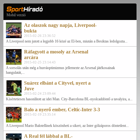
Mobil verzió
Az olaszok nagy napja, Liverpool-
bukta
2015-02-26 23:36:52
A Liverpool nem jutott a legjobb 16 közé az El-ben, miután a Besiktas ledolgozta...
Ráfagyott a mosoly az Arsenal
arcára
2015-02-25 23:14:43
A sorsolás után még a hurráoptimizmus jellemezte az Arsenal játékosainak
hangulatát,...
Suárez elbánt a Cityvel, nyert a
Juve
2015-02-24 23:09:44
Kísértetiesen hasonlított az idei Man. City-Barcelona BL-nyolcaddöntő a tavalyira, a...
Balo a nyerő ember, Celtic-Inter 3-3
2015-02-19 23:35:14
A Liverpool Mario Balotellinek köszönheti a sikert, az Inter gólzáporos döntetlent...
A Real fél lábbal a BL-