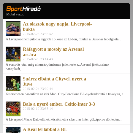
Mobil verzió
Az olaszok nagy napja, Liverpool-
bukta
2015-02-26 23:36:52
A Liverpool nem jutott a legjobb 16 közé az El-ben, miután a Besiktas ledolgozta...
Ráfagyott a mosoly az Arsenal
arcára
2015-02-25 23:14:43
A sorsolás után még a hurráoptimizmus jellemezte az Arsenal játékosainak
hangulatát,...
Suárez elbánt a Cityvel, nyert a
Juve
2015-02-24 23:09:44
Kísértetiesen hasonlított az idei Man. City-Barcelona BL-nyolcaddöntő a tavalyira, a...
Balo a nyerő ember, Celtic-Inter 3-3
2015-02-19 23:35:14
A Liverpool Mario Balotellinek köszönheti a sikert, az Inter gólzáporos döntetlent...
A Real fél lábbal a BL-