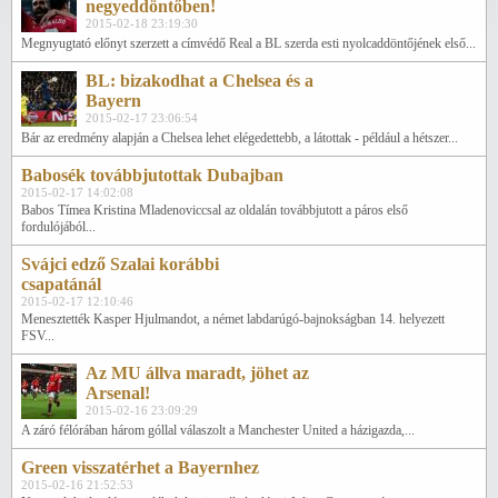
negyeddöntőben!
2015-02-18 23:19:30
Megnyugtató előnyt szerzett a címvédő Real a BL szerda esti nyolcaddöntőjének első...
BL: bizakodhat a Chelsea és a
Bayern
2015-02-17 23:06:54
Bár az eredmény alapján a Chelsea lehet elégedettebb, a látottak - például a hétszer...
Babosék továbbjutottak Dubajban
2015-02-17 14:02:08
Babos Tímea Kristina Mladenoviccsal az oldalán továbbjutott a páros első
fordulójából...
Svájci edző Szalai korábbi
csapatánál
2015-02-17 12:10:46
Menesztették Kasper Hjulmandot, a német labdarúgó-bajnokságban 14. helyezett
FSV...
Az MU állva maradt, jöhet az
Arsenal!
2015-02-16 23:09:29
A záró félórában három góllal válaszolt a Manchester United a házigazda,...
Green visszatérhet a Bayernhez
2015-02-16 21:52:53