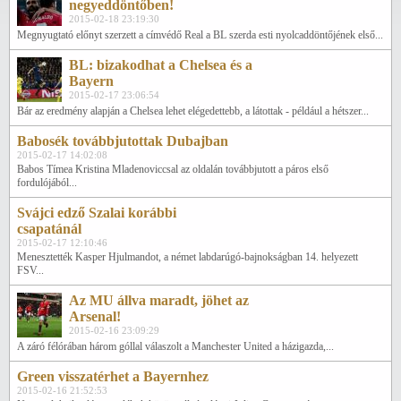
negyeddöntőben!
2015-02-18 23:19:30
Megnyugtató előnyt szerzett a címvédő Real a BL szerda esti nyolcaddöntőjének első...
BL: bizakodhat a Chelsea és a
Bayern
2015-02-17 23:06:54
Bár az eredmény alapján a Chelsea lehet elégedettebb, a látottak - például a hétszer...
Babosék továbbjutottak Dubajban
2015-02-17 14:02:08
Babos Tímea Kristina Mladenoviccsal az oldalán továbbjutott a páros első
fordulójából...
Svájci edző Szalai korábbi
csapatánál
2015-02-17 12:10:46
Menesztették Kasper Hjulmandot, a német labdarúgó-bajnokságban 14. helyezett
FSV...
Az MU állva maradt, jöhet az
Arsenal!
2015-02-16 23:09:29
A záró félórában három góllal válaszolt a Manchester United a házigazda,...
Green visszatérhet a Bayernhez
2015-02-16 21:52:53