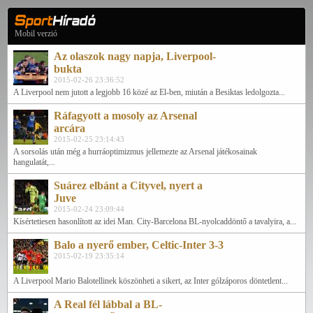
Mobil verzió
Az olaszok nagy napja, Liverpool-
bukta
2015-02-26 23:36:52
A Liverpool nem jutott a legjobb 16 közé az El-ben, miután a Besiktas ledolgozta...
Ráfagyott a mosoly az Arsenal
arcára
2015-02-25 23:14:43
A sorsolás után még a hurráoptimizmus jellemezte az Arsenal játékosainak
hangulatát,...
Suárez elbánt a Cityvel, nyert a
Juve
2015-02-24 23:09:44
Kísértetiesen hasonlított az idei Man. City-Barcelona BL-nyolcaddöntő a tavalyira, a...
Balo a nyerő ember, Celtic-Inter 3-3
2015-02-19 23:35:14
A Liverpool Mario Balotellinek köszönheti a sikert, az Inter gólzáporos döntetlent...
A Real fél lábbal a BL-