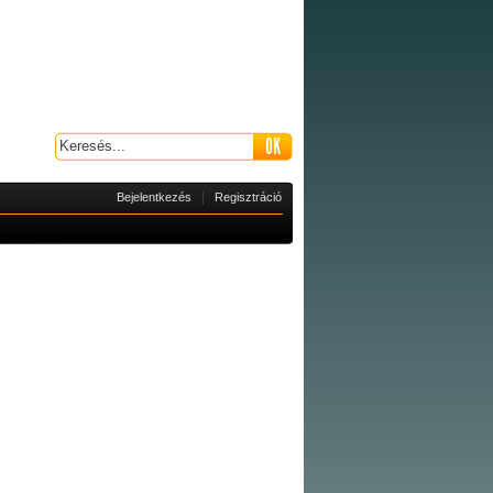
|
Bejelentkezés
Regisztráció