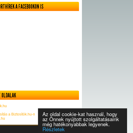
ORTHÍREK A FACEBOOKON IS
 OLDALAK
k.hu
Az oldal cookie-kat használ, hogy
sítás a Biztosítók.hu-n
az Önnek nyújtott szolgáltatásaink
k.hu
még hatékonyabbak legyenek.
Részletek