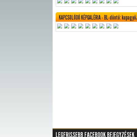
KAPCSOLÓDÓ KÉPGALÉRIA - BL-döntő: kupagyő
LEGFRISSEBB FACEBOOK BEJEGYZÉSEK