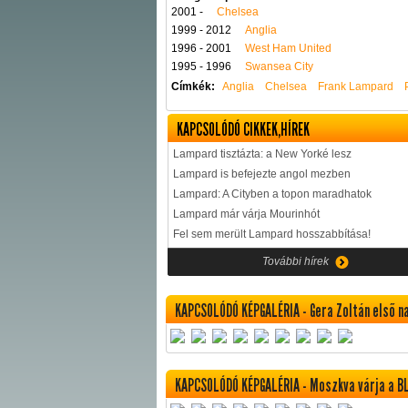
2001 -
Chelsea
1999 - 2012
Anglia
1996 - 2001
West Ham United
1995 - 1996
Swansea City
Címkék:
Anglia
Chelsea
Frank Lampard
KAPCSOLÓDÓ CIKKEK,HÍREK
Lampard tisztázta: a New Yorké lesz
Lampard is befejezte angol mezben
Lampard: A Cityben a topon maradhatok
Lampard már várja Mourinhót
Fel sem merült Lampard hosszabbítása!
További hírek
KAPCSOLÓDÓ KÉPGALÉRIA - Gera Zoltán első n
KAPCSOLÓDÓ KÉPGALÉRIA - Moszkva várja a B