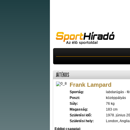
JÁTÉKOS
Frank Lampard
Sportág:
labdarúgás - fér
Poszt:
középpályás
Súly:
76 kg
Magasság:
183 cm
Születési idő:
1978. június 20
Születési hely:
London, Anglia
Eddigi csapatai: