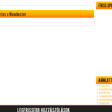
FRISS SP
ztes a Manchester
AJÁNLOTT
» love.hu
» ingatlano
» book.hu
» Utasbizto
» biztosito
» data.hu
LEGFRISSEBB HOZZÁSZÓLÁSOK