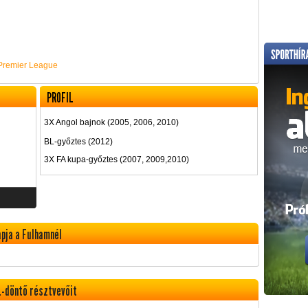
Premier League
PROFIL
3X Angol bajnok (2005, 2006, 2010)
BL-győztes (2012)
3X FA kupa-győztes (2007, 2009,2010)
apja a Fulhamnél
L-döntő résztvevőit