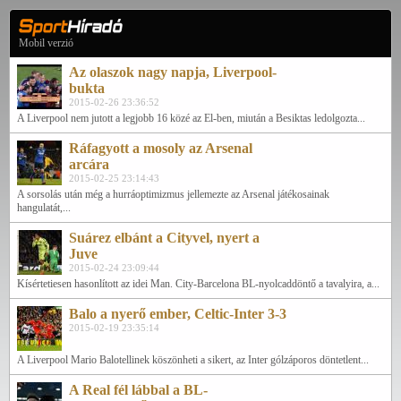
Mobil verzió
Az olaszok nagy napja, Liverpool-
bukta
2015-02-26 23:36:52
A Liverpool nem jutott a legjobb 16 közé az El-ben, miután a Besiktas ledolgozta...
Ráfagyott a mosoly az Arsenal
arcára
2015-02-25 23:14:43
A sorsolás után még a hurráoptimizmus jellemezte az Arsenal játékosainak
hangulatát,...
Suárez elbánt a Cityvel, nyert a
Juve
2015-02-24 23:09:44
Kísértetiesen hasonlított az idei Man. City-Barcelona BL-nyolcaddöntő a tavalyira, a...
Balo a nyerő ember, Celtic-Inter 3-3
2015-02-19 23:35:14
A Liverpool Mario Balotellinek köszönheti a sikert, az Inter gólzáporos döntetlent...
A Real fél lábbal a BL-