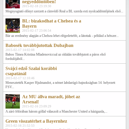
negyeddöntőben!
2015-02-18 23:19:30
Megnyugtató előnyt szerzett a címvédő Real a BL szerda esti nyolcaddöntőjének első...
BL: bizakodhat a Chelsea és a
Bayern
2015-02-17 23:06:54
Bár az eredmény alapján a Chelsea lehet elégedettebb, a látottak - például a hétszer...
Babosék továbbjutottak Dubajban
2015-02-17 14:02:08
Babos Tímea Kristina Mladenoviccsal az oldalán továbbjutott a páros első
fordulójából...
Svájci edző Szalai korábbi
csapatánál
2015-02-17 12:10:46
Menesztették Kasper Hjulmandot, a német labdarúgó-bajnokságban 14. helyezett
FSV...
Az MU állva maradt, jöhet az
Arsenal!
2015-02-16 23:09:29
A záró félórában három góllal válaszolt a Manchester United a házigazda,...
Green visszatérhet a Bayernhez
2015-02-16 21:52:53