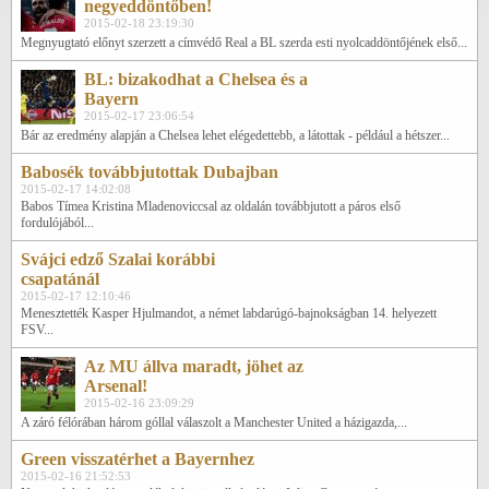
negyeddöntőben!
2015-02-18 23:19:30
Megnyugtató előnyt szerzett a címvédő Real a BL szerda esti nyolcaddöntőjének első...
BL: bizakodhat a Chelsea és a
Bayern
2015-02-17 23:06:54
Bár az eredmény alapján a Chelsea lehet elégedettebb, a látottak - például a hétszer...
Babosék továbbjutottak Dubajban
2015-02-17 14:02:08
Babos Tímea Kristina Mladenoviccsal az oldalán továbbjutott a páros első
fordulójából...
Svájci edző Szalai korábbi
csapatánál
2015-02-17 12:10:46
Menesztették Kasper Hjulmandot, a német labdarúgó-bajnokságban 14. helyezett
FSV...
Az MU állva maradt, jöhet az
Arsenal!
2015-02-16 23:09:29
A záró félórában három góllal válaszolt a Manchester United a házigazda,...
Green visszatérhet a Bayernhez
2015-02-16 21:52:53