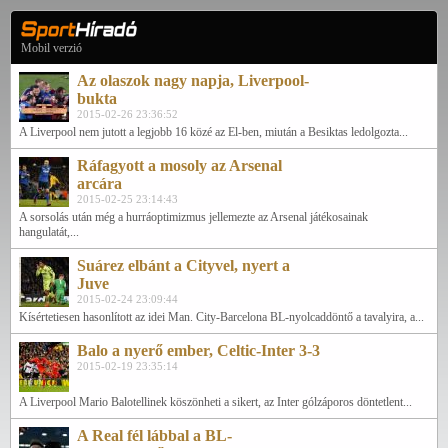
Mobil verzió
Az olaszok nagy napja, Liverpool-
bukta
2015-02-26 23:36:52
A Liverpool nem jutott a legjobb 16 közé az El-ben, miután a Besiktas ledolgozta...
Ráfagyott a mosoly az Arsenal
arcára
2015-02-25 23:14:43
A sorsolás után még a hurráoptimizmus jellemezte az Arsenal játékosainak
hangulatát,...
Suárez elbánt a Cityvel, nyert a
Juve
2015-02-24 23:09:44
Kísértetiesen hasonlított az idei Man. City-Barcelona BL-nyolcaddöntő a tavalyira, a...
Balo a nyerő ember, Celtic-Inter 3-3
2015-02-19 23:35:14
A Liverpool Mario Balotellinek köszönheti a sikert, az Inter gólzáporos döntetlent...
A Real fél lábbal a BL-