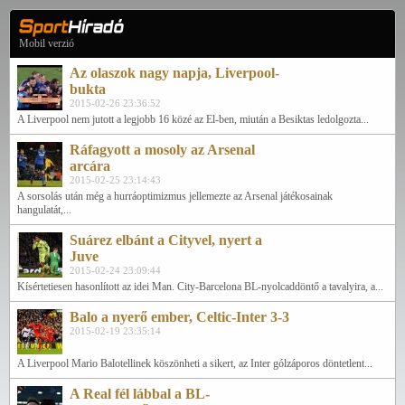
Mobil verzió
Az olaszok nagy napja, Liverpool-
bukta
2015-02-26 23:36:52
A Liverpool nem jutott a legjobb 16 közé az El-ben, miután a Besiktas ledolgozta...
Ráfagyott a mosoly az Arsenal
arcára
2015-02-25 23:14:43
A sorsolás után még a hurráoptimizmus jellemezte az Arsenal játékosainak
hangulatát,...
Suárez elbánt a Cityvel, nyert a
Juve
2015-02-24 23:09:44
Kísértetiesen hasonlított az idei Man. City-Barcelona BL-nyolcaddöntő a tavalyira, a...
Balo a nyerő ember, Celtic-Inter 3-3
2015-02-19 23:35:14
A Liverpool Mario Balotellinek köszönheti a sikert, az Inter gólzáporos döntetlent...
A Real fél lábbal a BL-