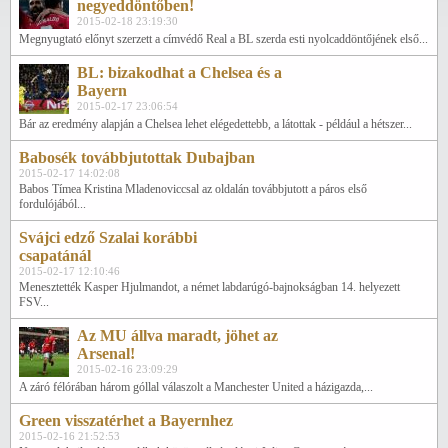
negyeddöntőben!
2015-02-18 23:19:30
Megnyugtató előnyt szerzett a címvédő Real a BL szerda esti nyolcaddöntőjének első...
BL: bizakodhat a Chelsea és a
Bayern
2015-02-17 23:06:54
Bár az eredmény alapján a Chelsea lehet elégedettebb, a látottak - például a hétszer...
Babosék továbbjutottak Dubajban
2015-02-17 14:02:08
Babos Tímea Kristina Mladenoviccsal az oldalán továbbjutott a páros első
fordulójából...
Svájci edző Szalai korábbi
csapatánál
2015-02-17 12:10:46
Menesztették Kasper Hjulmandot, a német labdarúgó-bajnokságban 14. helyezett
FSV...
Az MU állva maradt, jöhet az
Arsenal!
2015-02-16 23:09:29
A záró félórában három góllal válaszolt a Manchester United a házigazda,...
Green visszatérhet a Bayernhez
2015-02-16 21:52:53