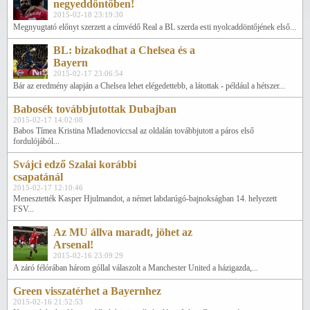
negyeddöntőben!
2015-02-18 23:19:30
Megnyugtató előnyt szerzett a címvédő Real a BL szerda esti nyolcaddöntőjének első...
BL: bizakodhat a Chelsea és a
Bayern
2015-02-17 23:06:54
Bár az eredmény alapján a Chelsea lehet elégedettebb, a látottak - például a hétszer...
Babosék továbbjutottak Dubajban
2015-02-17 14:02:08
Babos Tímea Kristina Mladenoviccsal az oldalán továbbjutott a páros első
fordulójából...
Svájci edző Szalai korábbi
csapatánál
2015-02-17 12:10:46
Menesztették Kasper Hjulmandot, a német labdarúgó-bajnokságban 14. helyezett
FSV...
Az MU állva maradt, jöhet az
Arsenal!
2015-02-16 23:09:29
A záró félórában három góllal válaszolt a Manchester United a házigazda,...
Green visszatérhet a Bayernhez
2015-02-16 21:52:53