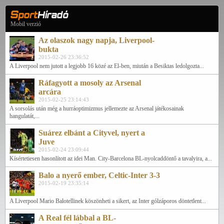
Mobil verzió
Az olaszok nagy napja, Liverpool-
bukta
2015-02-26 23:36:52
A Liverpool nem jutott a legjobb 16 közé az El-ben, miután a Besiktas ledolgozta...
Ráfagyott a mosoly az Arsenal
arcára
2015-02-25 23:14:43
A sorsolás után még a hurráoptimizmus jellemezte az Arsenal játékosainak
hangulatát,...
Suárez elbánt a Cityvel, nyert a
Juve
2015-02-24 23:09:44
Kísértetiesen hasonlított az idei Man. City-Barcelona BL-nyolcaddöntő a tavalyira, a...
Balo a nyerő ember, Celtic-Inter 3-3
2015-02-19 23:35:14
A Liverpool Mario Balotellinek köszönheti a sikert, az Inter gólzáporos döntetlent...
A Real fél lábbal a BL-