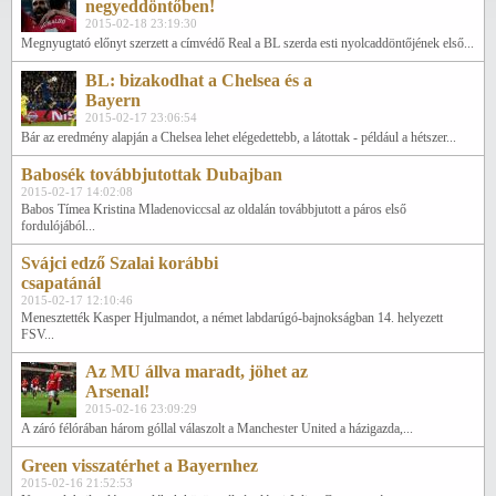
negyeddöntőben!
2015-02-18 23:19:30
Megnyugtató előnyt szerzett a címvédő Real a BL szerda esti nyolcaddöntőjének első...
BL: bizakodhat a Chelsea és a
Bayern
2015-02-17 23:06:54
Bár az eredmény alapján a Chelsea lehet elégedettebb, a látottak - például a hétszer...
Babosék továbbjutottak Dubajban
2015-02-17 14:02:08
Babos Tímea Kristina Mladenoviccsal az oldalán továbbjutott a páros első
fordulójából...
Svájci edző Szalai korábbi
csapatánál
2015-02-17 12:10:46
Menesztették Kasper Hjulmandot, a német labdarúgó-bajnokságban 14. helyezett
FSV...
Az MU állva maradt, jöhet az
Arsenal!
2015-02-16 23:09:29
A záró félórában három góllal válaszolt a Manchester United a házigazda,...
Green visszatérhet a Bayernhez
2015-02-16 21:52:53