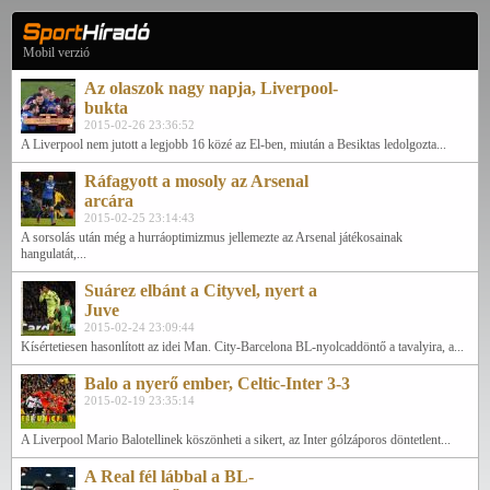
Mobil verzió
Az olaszok nagy napja, Liverpool-
bukta
2015-02-26 23:36:52
A Liverpool nem jutott a legjobb 16 közé az El-ben, miután a Besiktas ledolgozta...
Ráfagyott a mosoly az Arsenal
arcára
2015-02-25 23:14:43
A sorsolás után még a hurráoptimizmus jellemezte az Arsenal játékosainak
hangulatát,...
Suárez elbánt a Cityvel, nyert a
Juve
2015-02-24 23:09:44
Kísértetiesen hasonlított az idei Man. City-Barcelona BL-nyolcaddöntő a tavalyira, a...
Balo a nyerő ember, Celtic-Inter 3-3
2015-02-19 23:35:14
A Liverpool Mario Balotellinek köszönheti a sikert, az Inter gólzáporos döntetlent...
A Real fél lábbal a BL-