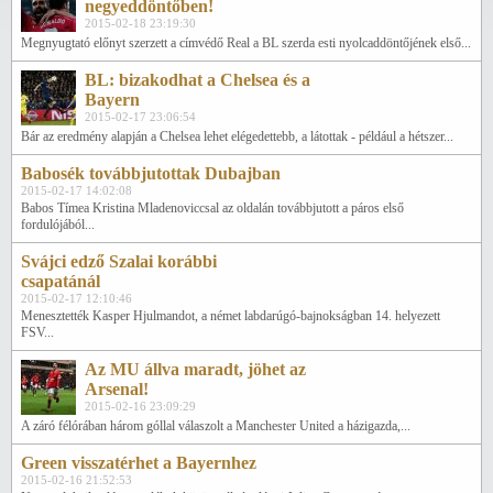
negyeddöntőben!
2015-02-18 23:19:30
Megnyugtató előnyt szerzett a címvédő Real a BL szerda esti nyolcaddöntőjének első...
BL: bizakodhat a Chelsea és a
Bayern
2015-02-17 23:06:54
Bár az eredmény alapján a Chelsea lehet elégedettebb, a látottak - például a hétszer...
Babosék továbbjutottak Dubajban
2015-02-17 14:02:08
Babos Tímea Kristina Mladenoviccsal az oldalán továbbjutott a páros első
fordulójából...
Svájci edző Szalai korábbi
csapatánál
2015-02-17 12:10:46
Menesztették Kasper Hjulmandot, a német labdarúgó-bajnokságban 14. helyezett
FSV...
Az MU állva maradt, jöhet az
Arsenal!
2015-02-16 23:09:29
A záró félórában három góllal válaszolt a Manchester United a házigazda,...
Green visszatérhet a Bayernhez
2015-02-16 21:52:53