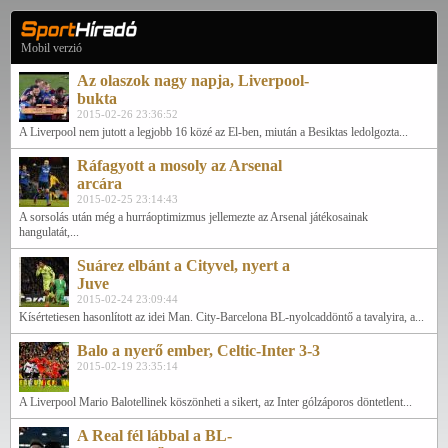
Mobil verzió
Az olaszok nagy napja, Liverpool-
bukta
2015-02-26 23:36:52
A Liverpool nem jutott a legjobb 16 közé az El-ben, miután a Besiktas ledolgozta...
Ráfagyott a mosoly az Arsenal
arcára
2015-02-25 23:14:43
A sorsolás után még a hurráoptimizmus jellemezte az Arsenal játékosainak
hangulatát,...
Suárez elbánt a Cityvel, nyert a
Juve
2015-02-24 23:09:44
Kísértetiesen hasonlított az idei Man. City-Barcelona BL-nyolcaddöntő a tavalyira, a...
Balo a nyerő ember, Celtic-Inter 3-3
2015-02-19 23:35:14
A Liverpool Mario Balotellinek köszönheti a sikert, az Inter gólzáporos döntetlent...
A Real fél lábbal a BL-