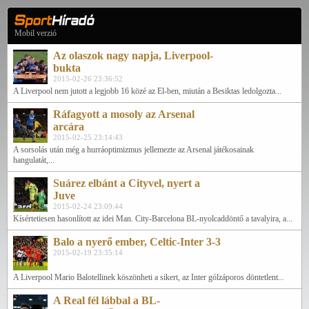
Mobil verzió
Az olaszok nagy napja, Liverpool-
bukta
2015-02-26 23:36:52
A Liverpool nem jutott a legjobb 16 közé az El-ben, miután a Besiktas ledolgozta...
Ráfagyott a mosoly az Arsenal
arcára
2015-02-25 23:14:43
A sorsolás után még a hurráoptimizmus jellemezte az Arsenal játékosainak
hangulatát,...
Suárez elbánt a Cityvel, nyert a
Juve
2015-02-24 23:09:44
Kísértetiesen hasonlított az idei Man. City-Barcelona BL-nyolcaddöntő a tavalyira, a...
Balo a nyerő ember, Celtic-Inter 3-3
2015-02-19 23:35:14
A Liverpool Mario Balotellinek köszönheti a sikert, az Inter gólzáporos döntetlent...
A Real fél lábbal a BL-