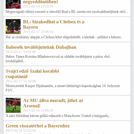
negyeddöntőben!
2015-02-18 23:19:30
Megnyugtató előnyt szerzett a címvédő Real a BL szerda esti nyolcaddöntőjének első...
BL: bizakodhat a Chelsea és a
Bayern
2015-02-17 23:06:54
Bár az eredmény alapján a Chelsea lehet elégedettebb, a látottak - például a hétszer...
Babosék továbbjutottak Dubajban
2015-02-17 14:02:08
Babos Tímea Kristina Mladenoviccsal az oldalán továbbjutott a páros első
fordulójából...
Svájci edző Szalai korábbi
csapatánál
2015-02-17 12:10:46
Menesztették Kasper Hjulmandot, a német labdarúgó-bajnokságban 14. helyezett
FSV...
Az MU állva maradt, jöhet az
Arsenal!
2015-02-16 23:09:29
A záró félórában három góllal válaszolt a Manchester United a házigazda,...
Green visszatérhet a Bayernhez
2015-02-16 21:52:53