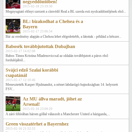
negyeddöntőben!
2015-02-18 23:19:30
Megnyugtató előnyt szerzett a címvédő Real a BL szerda esti nyolcaddöntőjének első...
BL: bizakodhat a Chelsea és a
Bayern
2015-02-17 23:06:54
Bár az eredmény alapján a Chelsea lehet elégedettebb, a látottak - például a hétszer...
Babosék továbbjutottak Dubajban
2015-02-17 14:02:08
Babos Tímea Kristina Mladenoviccsal az oldalán továbbjutott a páros első
fordulójából...
Svájci edző Szalai korábbi
csapatánál
2015-02-17 12:10:46
Menesztették Kasper Hjulmandot, a német labdarúgó-bajnokságban 14. helyezett
FSV...
Az MU állva maradt, jöhet az
Arsenal!
2015-02-16 23:09:29
A záró félórában három góllal válaszolt a Manchester United a házigazda,...
Green visszatérhet a Bayernhez
2015-02-16 21:52:53