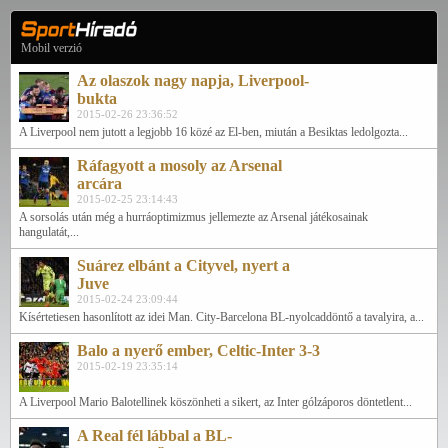
Mobil verzió
Az olaszok nagy napja, Liverpool-
bukta
2015-02-26 23:36:52
A Liverpool nem jutott a legjobb 16 közé az El-ben, miután a Besiktas ledolgozta...
Ráfagyott a mosoly az Arsenal
arcára
2015-02-25 23:14:43
A sorsolás után még a hurráoptimizmus jellemezte az Arsenal játékosainak
hangulatát,...
Suárez elbánt a Cityvel, nyert a
Juve
2015-02-24 23:09:44
Kísértetiesen hasonlított az idei Man. City-Barcelona BL-nyolcaddöntő a tavalyira, a...
Balo a nyerő ember, Celtic-Inter 3-3
2015-02-19 23:35:14
A Liverpool Mario Balotellinek köszönheti a sikert, az Inter gólzáporos döntetlent...
A Real fél lábbal a BL-