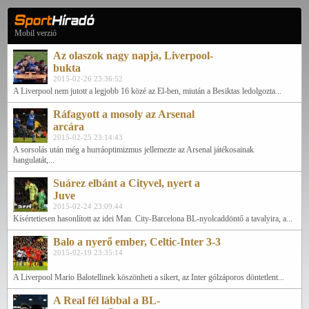
Mobil verzió
Az olaszok nagy napja, Liverpool-
bukta
2015-02-26 23:36:52
A Liverpool nem jutott a legjobb 16 közé az El-ben, miután a Besiktas ledolgozta...
Ráfagyott a mosoly az Arsenal
arcára
2015-02-25 23:14:43
A sorsolás után még a hurráoptimizmus jellemezte az Arsenal játékosainak
hangulatát,...
Suárez elbánt a Cityvel, nyert a
Juve
2015-02-24 23:09:44
Kísértetiesen hasonlított az idei Man. City-Barcelona BL-nyolcaddöntő a tavalyira, a...
Balo a nyerő ember, Celtic-Inter 3-3
2015-02-19 23:35:14
A Liverpool Mario Balotellinek köszönheti a sikert, az Inter gólzáporos döntetlent...
A Real fél lábbal a BL-