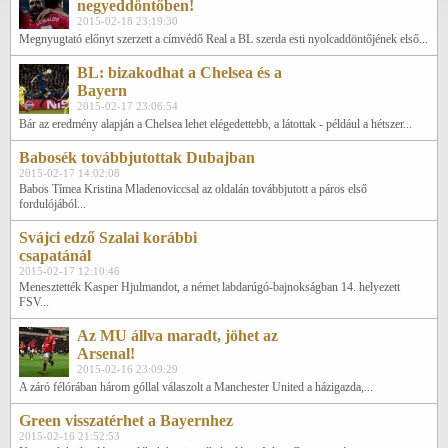
negyeddöntőben!
2015-02-18 23:19:30
Megnyugtató előnyt szerzett a címvédő Real a BL szerda esti nyolcaddöntőjének első...
BL: bizakodhat a Chelsea és a
Bayern
2015-02-17 23:06:54
Bár az eredmény alapján a Chelsea lehet elégedettebb, a látottak - például a hétszer...
Babosék továbbjutottak Dubajban
2015-02-17 14:02:08
Babos Tímea Kristina Mladenoviccsal az oldalán továbbjutott a páros első
fordulójából...
Svájci edző Szalai korábbi
csapatánál
2015-02-17 12:10:46
Menesztették Kasper Hjulmandot, a német labdarúgó-bajnokságban 14. helyezett
FSV...
Az MU állva maradt, jöhet az
Arsenal!
2015-02-16 23:09:29
A záró félórában három góllal válaszolt a Manchester United a házigazda,...
Green visszatérhet a Bayernhez
2015-02-16 21:52:53