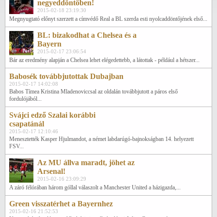
negyeddöntőben!
2015-02-18 23:19:30
Megnyugtató előnyt szerzett a címvédő Real a BL szerda esti nyolcaddöntőjének első...
BL: bizakodhat a Chelsea és a
Bayern
2015-02-17 23:06:54
Bár az eredmény alapján a Chelsea lehet elégedettebb, a látottak - például a hétszer...
Babosék továbbjutottak Dubajban
2015-02-17 14:02:08
Babos Tímea Kristina Mladenoviccsal az oldalán továbbjutott a páros első
fordulójából...
Svájci edző Szalai korábbi
csapatánál
2015-02-17 12:10:46
Menesztették Kasper Hjulmandot, a német labdarúgó-bajnokságban 14. helyezett
FSV...
Az MU állva maradt, jöhet az
Arsenal!
2015-02-16 23:09:29
A záró félórában három góllal válaszolt a Manchester United a házigazda,...
Green visszatérhet a Bayernhez
2015-02-16 21:52:53