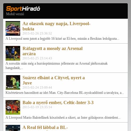
Mobil verzió
Az olaszok nagy napja, Liverpool-
bukta
2015-02-26 23:36:52
A Liverpool nem jutott a legjobb 16 közé az El-ben, miután a Besiktas ledolgozta...
Ráfagyott a mosoly az Arsenal
arcára
2015-02-25 23:14:43
A sorsolás után még a hurráoptimizmus jellemezte az Arsenal játékosainak
hangulatát,...
Suárez elbánt a Cityvel, nyert a
Juve
2015-02-24 23:09:44
Kísértetiesen hasonlított az idei Man. City-Barcelona BL-nyolcaddöntő a tavalyira, a...
Balo a nyerő ember, Celtic-Inter 3-3
2015-02-19 23:35:14
A Liverpool Mario Balotellinek köszönheti a sikert, az Inter gólzáporos döntetlent...
A Real fél lábbal a BL-