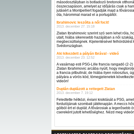
másodosztályban is botladozó bretonok otthonáb
összecsapáson, amelyet az időjárás csak a har
jutásért a Montpelliert fogadják majd a fővárosi
óta, hárommal marad el a portugáltól.
Ibrahimovic leszólta a női focit!
2013. december 27. 15:18
Zlatan Ibrahimovic szerint szó sem lehet róla, ho
utalt, hiába sikeresebb hazájában a női szakág,
megbecsültségnek. Kijelentésével felhördülést
Svédországban.
Aki kikezdett a pályán Ibrával - videó
2013. december 23. 12:52
A vasárnap esti PSG-Lille francia rangadó (2-2)
Zlatan Ibrahimovic arcába nyúlt, hogy megtorol
a francia pitbullnál, de hiába ilyen robosztus, úg
pályára a vörös köd, tömegjelenetek következte
videón!
Duplán duplázott a rettegett Zlatan
2013. december 7. 19:12
Feledtette hétközi, éviani kisiklását a PSG, ame
fordulójának szombati játéknapján. A meccs hőse
gólból ért el duplát. A fővárosiak a legerősebb
csereként jutott lehetőséghez. Nézd meg videón