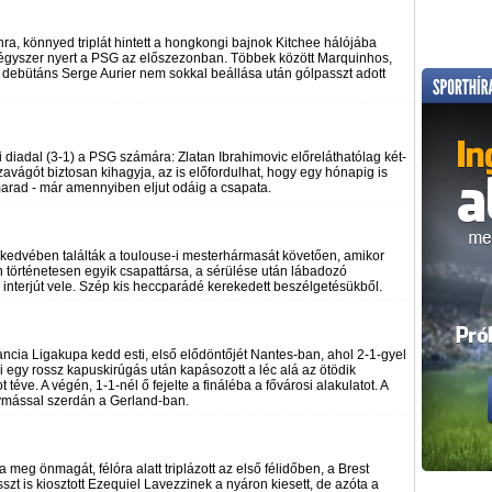
ra, könnyed triplát hintett a hongkongi bajnok Kitchee hálójába
négyszer nyert a PSG az előszezonban. Többek között Marquinhos,
. A debütáns Serge Aurier nem sokkal beállása után gólpasszt adott
ti diadal (3-1) a PSG számára: Zlatan Ibrahimovic előreláthatólag két-
zavágót biztosan kihagyja, az is előfordulhat, hogy egy hónapig is
emarad - már amennyiben eljut odáig a csapata.
ó kedvében találták a toulouse-i mesterhármasát követően, amikor
an történetesen egyik csapattársa, a sérülése után lábadozó
nterjút vele. Szép kis heccparádé kerekedett beszélgetésükből.
rancia Ligakupa kedd esti, első elődöntőjét Nantes-ban, ahol 2-1-gyel
ni egy rossz kapuskirúgás után kapásozott a léc alá az ötödik
téve. A végén, 1-1-nél ő fejelte a fináléba a fővárosi alakulatot. A
ymással szerdán a Gerland-ban.
meg önmagát, félóra alatt triplázott az első félidőben, a Brest
zt is kiosztott Ezequiel Lavezzinek a nyáron kiesett, de azóta a