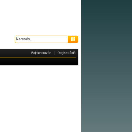
|
Bejelentkezés
Regisztráció