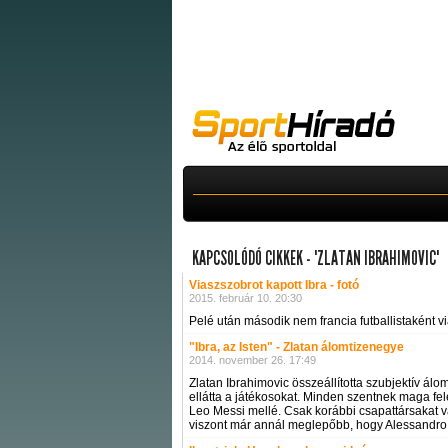
KAPCSOLÓDÓ CIKKEK - "ZLATAN IBRAHIMOVIC"
Viaszszobrot kapott Ibra - fotó
2015. február 10. 20:30
Pelé után második nem francia futballistaként v
"Ibra, az Isten" - Zlatan álomtizenegye
2014. november 26. 17:49
Zlatan Ibrahimovic összeállította szubjektív ál
ellátta a játékosokat. Minden szentnek maga fel
Leo Messi mellé. Csak korábbi csapattársakat vál
viszont már annál meglepőbb, hogy Alessandro Nest