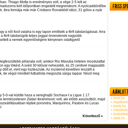
an. Thiago Motta is eredményes volt, a vége 2-5 lett az
FRISS SP
madszorra kiírt időpontban engedett megrendezni. A nyolcaddöntőbe
ak. Ibra formája már-már Cristiano Ronaldóét idézi, 31 gólos a nyár
gy a női focit valaha is egy lapon említsék a férfi labdarúgással. Arra
 a férfi labdarúgók teljes joggal örvendenek nagyobb
 keltett a nemek egyenlőségére kényesen odafigyelő
 legfeszültebb pillanata volt, amikor Rio Mavuba hirtelen mozdulattal
jon egy lökést. A svéd 30 kilóval nehezebb, és 25 centivel magasabb
y dőlt el, mint egy liszteszsák. Az incidenst követően leszállt a
k, de végül mindkét futballista megúszta sárga lappal. Nézd meg
AJÁNLOTT
ly 5-0-val küldte haza a sereghajtó Sochaux-t a Ligue 1 17.
» love.hu
 természetesen Zlatan Ibrahimovic volt, aki előbb asszisztból, majd
» ingatlano
 összeállításukban léptek porondra, Marqunhos, Pastore és Lucas
» book.hu
!
» Utasbizto
» biztosito
Következő »
» data.hu