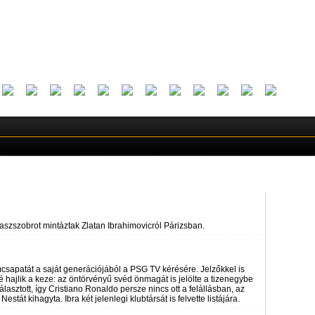
iaszszobrot mintáztak Zlatan Ibrahimovicról Párizsban.
omcsapatát a saját generációjából a PSG TV kérésére. Jelzőkkel is
é hajlik a keze: az öntörvényű svéd önmagát is jelölte a tizenegybe
asztott, így Cristiano Ronaldo persze nincs ott a felállásban, az
át kihagyta. Ibra két jelenlegi klubtársát is felvette listájára.