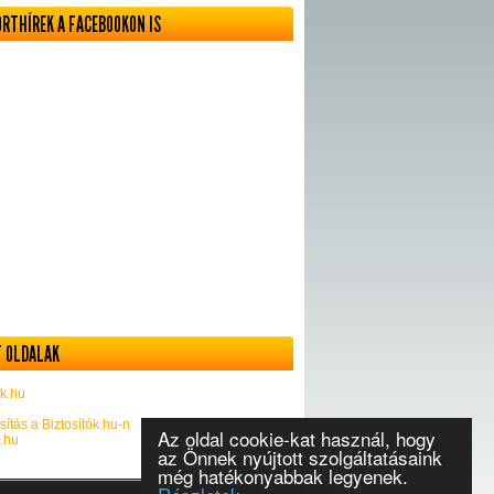
ORTHÍREK A FACEBOOKON IS
 OLDALAK
k.hu
sítás a Biztosítók.hu-n
Az oldal cookie-kat használ, hogy
k.hu
az Önnek nyújtott szolgáltatásaink
még hatékonyabbak legyenek.