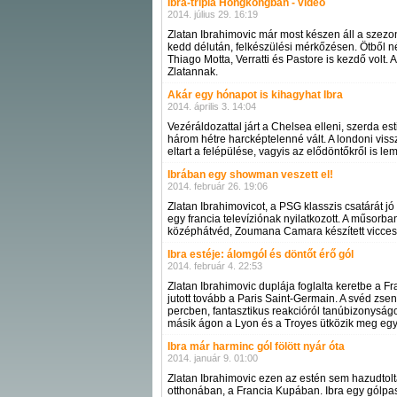
Ibra-tripla Hongkongban - videó
2014. július 29. 16:19
Zlatan Ibrahimovic már most készen áll a szezon
kedd délután, felkészülési mérkőzésen. Ötből 
Thiago Motta, Verratti és Pastore is kezdő volt
Zlatannak.
Akár egy hónapot is kihagyhat Ibra
2014. április 3. 14:04
Vezéráldozattal járt a Chelsea elleni, szerda es
három hétre harcképtelenné vált. A londoni viss
eltart a felépülése, vagyis az elődöntőkről is l
Ibrában egy showman veszett el!
2014. február 26. 19:06
Zlatan Ibrahimovicot, a PSG klasszis csatárát j
egy francia televíziónak nyilatkozott. A műsorb
középhátvéd, Zoumana Camara készített vicces i
Ibra estéje: álomgól és döntőt érő gól
2014. február 4. 22:53
Zlatan Ibrahimovic duplája foglalta keretbe a F
jutott tovább a Paris Saint-Germain. A svéd zse
percben, fantasztikus reakcióról tanúbizonyságot 
másik ágon a Lyon és a Troyes ütközik meg eg
Ibra már harminc gól fölött nyár óta
2014. január 9. 01:00
Zlatan Ibrahimovic ezen az estén sem hazudtolta 
otthonában, a Francia Kupában. Ibra egy gólpass