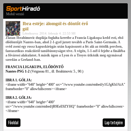
Mobil verzió
Ibra estéje: álomgól és döntőt érő
gól
Létrehozva: 2014. február 4. 22:53 SH
Zlatan Ibrahimovic duplája foglalta keretbe a Francia Ligakupa kedd esti, első
elődöntőjét Nantes-ban, ahol 2-1-gyel jutott tovább a Paris Saint-Germain. A
svéd zseni egy rossz kapuskirúgás után kapásozott a léc alá az ötödik percben,
fantasztikus reakcióról tanúbizonyságot téve. A végén, 1-1-nél ő fejelte a fináléba
a fővárosi alakulatot. A másik ágon a Lyon és a Troyes ütközik meg egymással
szerdán a Gerland-ban.
FRANCIA LIGAKUPA, ELŐDÖNTŐ
Nantes-PSG 1-2
(Veigneau 81., ill. Ibrahimovic 5., 90.)
IBRA 1. GÓLJA:
<iframe width="640" height="400" src="//www.youtube.com/embed/y1GJgKbJAiA"
frameborder="0" allowfullscreen></iframe>
IBRA 2. GÓLJA:
<iframe width="640" height="400"
src="//www.youtube.com/embed/jR9EeE9ZYHQ" frameborder="0" allowfullscreen>
</iframe>
Főoldal
Lap tetejére