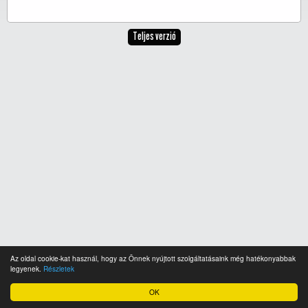
Teljes verzió
Az oldal cookie-kat használ, hogy az Önnek nyújtott szolgáltatásaink még hatékonyabbak
legyenek.
Részletek
OK