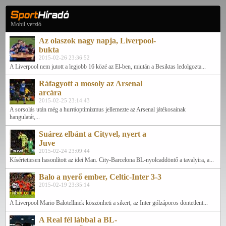
Mobil verzió
Az olaszok nagy napja, Liverpool-
bukta
2015-02-26 23:36:52
A Liverpool nem jutott a legjobb 16 közé az El-ben, miután a Besiktas ledolgozta...
Ráfagyott a mosoly az Arsenal
arcára
2015-02-25 23:14:43
A sorsolás után még a hurráoptimizmus jellemezte az Arsenal játékosainak
hangulatát,...
Suárez elbánt a Cityvel, nyert a
Juve
2015-02-24 23:09:44
Kísértetiesen hasonlított az idei Man. City-Barcelona BL-nyolcaddöntő a tavalyira, a...
Balo a nyerő ember, Celtic-Inter 3-3
2015-02-19 23:35:14
A Liverpool Mario Balotellinek köszönheti a sikert, az Inter gólzáporos döntetlent...
A Real fél lábbal a BL-