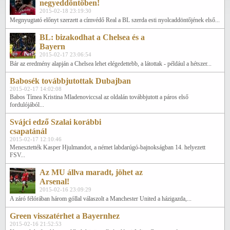
negyeddöntőben!
2015-02-18 23:19:30
Megnyugtató előnyt szerzett a címvédő Real a BL szerda esti nyolcaddöntőjének első...
BL: bizakodhat a Chelsea és a
Bayern
2015-02-17 23:06:54
Bár az eredmény alapján a Chelsea lehet elégedettebb, a látottak - például a hétszer...
Babosék továbbjutottak Dubajban
2015-02-17 14:02:08
Babos Tímea Kristina Mladenoviccsal az oldalán továbbjutott a páros első
fordulójából...
Svájci edző Szalai korábbi
csapatánál
2015-02-17 12:10:46
Menesztették Kasper Hjulmandot, a német labdarúgó-bajnokságban 14. helyezett
FSV...
Az MU állva maradt, jöhet az
Arsenal!
2015-02-16 23:09:29
A záró félórában három góllal válaszolt a Manchester United a házigazda,...
Green visszatérhet a Bayernhez
2015-02-16 21:52:53