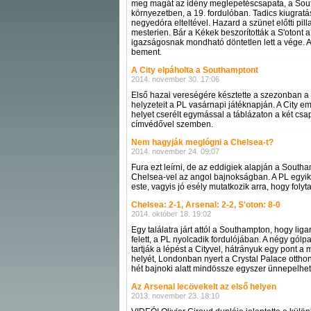
meg magát az idény meglepetéscsapata, a South
környezetben, a 19. fordulóban. Tadics kiugratá
negyedóra elteltével. Hazard a szünet előtti pil
mesterien. Bár a Kékek beszorították a S'otont a
igazságosnak mondható döntetlen lett a vége. A 
bement.
A City elpáholta a Southamptont
2014. november 30. 17:06
Első hazai vereségére késztette a szezonban a
helyzeteit a PL vasárnapi játéknapján. A City em
helyet cserélt egymással a táblázaton a két csa
címvédővel szemben.
Nem hagyják meglógni a Chelsea-t?
2014. november 24. 09:07
Fura ezt leírni, de az eddigiek alapján a Southa
Chelsea-vel az angol bajnokságban. A PL egyik 
este, vagyis jó esély mutatkozik arra, hogy foly
Chelsea: 2-1, Arsenal: 2-2, S'oton: 8-0
2014. október 18. 19:02
Egy találatra járt attól a Southampton, hogy li
felett, a PL nyolcadik fordulójában. A négy gólp
tartják a lépést a Cityvel, hátrányuk egy pont 
helyét, Londonban nyert a Crystal Palace otthon
hét bajnoki alatt mindössze egyszer ünnepelhe
Az Arsenal lecövekelt az első helyen
2013. november 23. 18:10