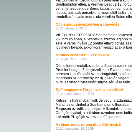
VIDEÓ! Olivier Giroud duplája jelentette a kü
Southampton ellen, a Premier League 12. fordu
vehemensebben, de Boruc kapus bohócmutatvány
meccs, ám csak percekkel a vége előtt tudta le
rendelkező, nyolc meccs óta veretlen Soton elle
City-égés, végveszélyben a címvédés
2013. február 9. 20:30
VIDEÓ, NYILATKOZAT! A Southampton lelkesedése
26. fordulójában, a Szentek a szezon legjobb 
este. A városi rivális 12 pontra eltávolodhat, a
így megy tovább, akkor korán kioszthatják a baj
Mirallas visszatért, Everton-iksz
2013. január 21. 23:43
Döntetlennel mutatkozott be a Southampton nap
Premier League 5. helyezettje, az Everton ellen
percben kapufát talált szabadrúgásból, a másod
mondható az eredmény. Az új igazolás Vegard F
Mirallas viszont visszatért súlyos sérülése után, 
RvP megnyerte Fergie-nek az ezrediket!
2012. szeptember 2. 18:54
Kétszer is hátrányban volt, de végül a sztáriga
Manchester United a Southampton otthonában, 
Ferguson ezredik bajnokiján. A Szentek a bomb
Ördögök nyakát, a hajrában azonban nem tudtá
századik PL-gólját szerezte a 92. percben.
Az újonc megszorongatta a City nyakát
2012. augusztus 19. 18:59