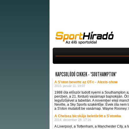
KAPCSOLÓDÓ CIKKEK - "SOUTHAMPTON"
A S'oton bevette az OT-t – Alexis-show
2015. január 11. 19:07
1988 óta először tudott nyerni a Southampton az
percben, a 21. forduló vasárnapi bajnokiján. Öt 
legyőzőjével a tabellán. A november eleji manch
Neville, a Sky Sports szakértője: Évek óta nem
a S'oton mutatott be vasárnap. Wayne Rooney: Meg
A Chelsea bicskája beletörött a S'otonba
2014. december 28. 17:16
A Liverpool, a Tottenham, a Manchester City, a