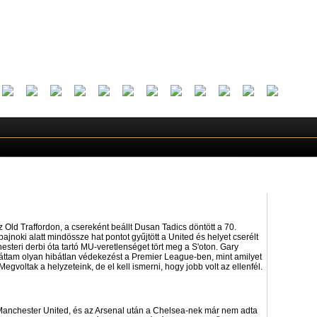
 Old Traffordon, a csereként beállt Dusan Tadics döntött a 70.
bajnoki alatt mindössze hat pontot gyűjtött a United és helyet cserélt
esteri derbi óta tartó MU-veretlenséget tört meg a S'oton. Gary
 láttam olyan hibátlan védekezést a Premier League-ben, mint amilyet
voltak a helyzeteink, de el kell ismerni, hogy jobb volt az ellenfél.
 Manchester United, és az Arsenal után a Chelsea-nek már nem adta