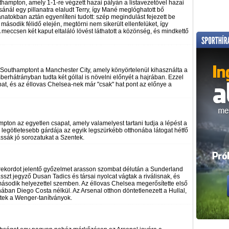
ampton, amely 1-1-re végzett hazai pályán a listavezetővel hazai
sánál egy pillanatra elaludt Terry, így Mané meglóghatott bő
lanatokban aztán egyenlíteni tudott: szép megindulást fejezett be
 második félidő elején, megtörni nem sikerült ellenfelüket, így
meccsen két kaput eltaláló lövést láthatott a közönség, és mindkettő
 Southamptont a Manchester City, amely könyörtelenül kihasználta a
berhátrányban tudta két góllal is növelni előnyét a hajrában. Ezzel
pat, és az éllovas Chelsea-nek már "csak" hat pont az előnye a
mpton az egyetlen csapat, amely valamelyest tartani tudja a lépést a
legötletesebb gárdája az egyik legszürkébb otthonába látogat hétfő
tassák jó sorozatukat a Szentek.
garekordot jelentő győzelmet arasson szombat délután a Sunderland
asszt jegyző Dusan Tadics és társai nyolcat vágtak a riválisnak, és
a második helyezettel szemben. Az éllovas Chelsea megerősítette első
ában Diego Costa nélkül. Az Arsenal otthon döntetlenezett a Hullal,
ttek a Wenger-tanítványok.