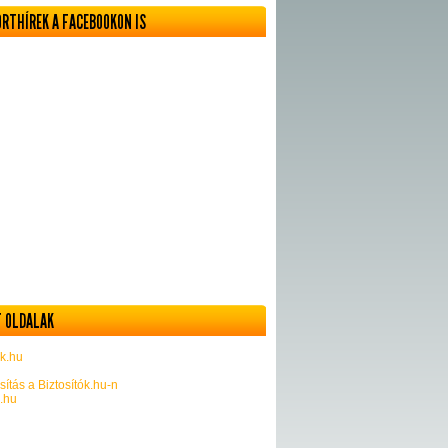
ORTHÍREK A FACEBOOKON IS
 OLDALAK
k.hu
sítás a Biztosítók.hu-n
k.hu