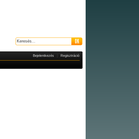
|
Bejelentkezés
Regisztráció