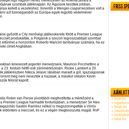
lönbséget egy nagyon nehéz mérkőzésen az Arsenal javára a
lójának szombati játéknapján. Az Ágyúsok kezdtek jobban,
FRISS SP
a kellett a vezetéshez. Innentől a Wenger-csapat kezében volt a
zárni azt tizenegyesből az Európa egyik legjobb védelmével
n.
 győzött a City minőségi játékoskerete fölött a Premier League
meccsét produkálták, a Polgárok a szezon legrosszabbját szombat
zaz eltűnhet a horizonton Roberto Mancini tanítványai számára, ha ez
noki címet Angliában.
okban kinevezett argentin menedzsere, Mauricio Pocchettino a
, a 23. forduló hétfő esti zárómérkőzésén. Rickie Lambert a 20.
ik játékrészben Nikica Jelavic lábában maradt a gól, igazságosnak
orrent még nem nevezték a hazaiak, a másikol oldalon Kevin
szűk félórát kapott.
AJÁNLOTT
zolás Robin van Persie jóvoltából megfordította a mérkőzést a
» love.hu
a Premier League harmadik fordulójában, a menedzser Sir Alex
» ingatlano
aigazolás Gastón Ramírez nélkül is megszorongatták a Vörös
» book.hu
k eldönteni a meccset, és ez a végén megbosszulta magát. RvP
» Utasbizto
» biztosito
» data.hu