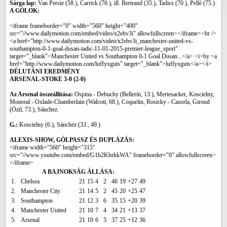
Sárga lap:
Van Persie (58.), Carrick (76.), ill. Bertrand (35.), Tadics (70.), Pellé (75.)
A GÓLOK:
<iframe frameborder="0" width="560" height="400"
src="//www.dailymotion.com/embed/video/x2ehv3i" allowfullscreen></iframe><br />
<a href="http://www.dailymotion.com/video/x2ehv3i_manchester-united-vs-
southampton-0-1-goal-dusan-tadic-11-01-2015-premier-league_sport"
target="_blank">Manchester United vs Southampton 0-1 Goal Dusan...</a> <i>by <a
href="http://www.dailymotion.com/luffyxguts" target="_blank">luffyxguts</a></i>
DÉLUTÁNI
EREDMÉNY
ARSENAL-STOKE 3-0 (2-0)
Az Arsenal összeállítása:
Ospina - Debuchy (Bellerín, 13.), Mertesacker, Koscielny,
Monreal - Oxlade-Chamberlain (Walcott, 68.), Coquelin, Rosicky - Cazorla, Giroud
(Özil, 73.), Sánchez.
G.:
Koscielny (6.), Sánchez (33., 49.)
ALEXIS-SHOW, GÓLPASSZ ÉS DUPLÁZÁS:
<iframe width="560" height="315"
src="//www.youtube.com/embed/G1b2KbrkkWA" frameborder="0" allowfullscreen>
</iframe>
A BAJNOKSÁG ÁLLÁSA:
1.
Chelsea
21
15
4
2
46
19
+27
49
2.
Manchester City
21
14
5
2
45
20
+25
47
3.
Southampton
21
12
3
6
35
15
+20
39
4.
Manchester United
21
10
7
4
34
21
+13
37
5.
Arsenal
21
10
6
5
37
25
+12
36