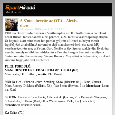
Mobil verzió
A S'oton bevette az OT-t – Alexis-
show
Létrehozva: 2015. január 11. 19:07 SH
1988 óta először tudott nyerni a Southampton az Old Traffordon, a csereként
beállt Dusan Tadics döntött a 70. percben, a 21. forduló vasárnapi bajnokiján.
Öt bajnoki alatt mindössze hat pontot gyűjtött a United és helyet cserélt
legyőzőjével a tabellán. A november eleji manchesteri derbi óta tartó MU-
veretlenséget tört meg a S'oton. Gary Neville, a Sky Sports szakértője: Évek óta
nem láttam olyan hibátlan védekezést a Premier League-ben, mint amilyet a
S'oton mutatott be vasárnap. Wayne Rooney: Megvoltak a helyzeteink, de el kell
ismerni, hogy jobb volt az ellenfél.
PL, 21. FORDULÓ:
MANCHESTER UNITED-SOUTHAMPTON 0-1 (0-0)
Manchester, Old Trafford,
vezette:
Phil Dowd.
MU:
De Gea - Valencia, Jones, Smalling, Shaw (Blackett, 64.) - Blind, Carrick -
Mata, Rooney, Di María (Fellaini, 72.) - Van Persie (Herrera, 61.).
Menedzser:
Louis
van Gaal.
S'OTON:
Forster - Clyne, Fonte, Alderweireld (Gardos, 21.), Bertrand - Wanyama,
Schneiderlin, S. Davis (Reed, 80.) - Ward-Prowse, Pellé, Elia (Tadics, 63.).
Menedzser:
Ronald Koeman.
G.:
Tadics (70.)