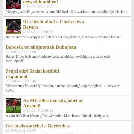
negyeddöntőben!
2015-02-18 23:19:30
Megnyugtató előnyt szerzett a címvédő Real a BL szerda esti nyolcaddöntőjének első...
BL: bizakodhat a Chelsea és a
Bayern
2015-02-17 23:06:54
Bár az eredmény alapján a Chelsea lehet elégedettebb, a látottak - például a hétszer...
Babosék továbbjutottak Dubajban
2015-02-17 14:02:08
Babos Tímea Kristina Mladenoviccsal az oldalán továbbjutott a páros első
fordulójából...
Svájci edző Szalai korábbi
csapatánál
2015-02-17 12:10:46
Menesztették Kasper Hjulmandot, a német labdarúgó-bajnokságban 14. helyezett
FSV...
Az MU állva maradt, jöhet az
Arsenal!
2015-02-16 23:09:29
A záró félórában három góllal válaszolt a Manchester United a házigazda,...
Green visszatérhet a Bayernhez
2015-02-16 21:52:53