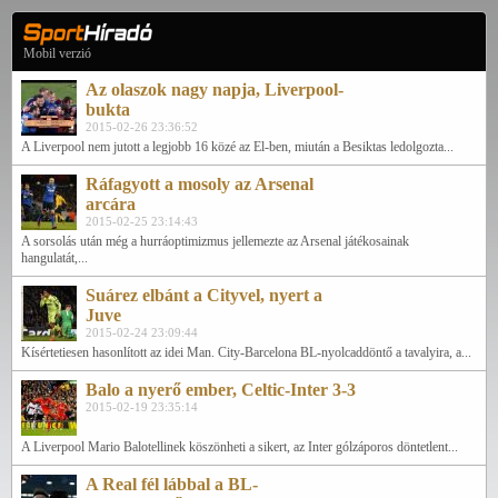
Mobil verzió
Az olaszok nagy napja, Liverpool-
bukta
2015-02-26 23:36:52
A Liverpool nem jutott a legjobb 16 közé az El-ben, miután a Besiktas ledolgozta...
Ráfagyott a mosoly az Arsenal
arcára
2015-02-25 23:14:43
A sorsolás után még a hurráoptimizmus jellemezte az Arsenal játékosainak
hangulatát,...
Suárez elbánt a Cityvel, nyert a
Juve
2015-02-24 23:09:44
Kísértetiesen hasonlított az idei Man. City-Barcelona BL-nyolcaddöntő a tavalyira, a...
Balo a nyerő ember, Celtic-Inter 3-3
2015-02-19 23:35:14
A Liverpool Mario Balotellinek köszönheti a sikert, az Inter gólzáporos döntetlent...
A Real fél lábbal a BL-