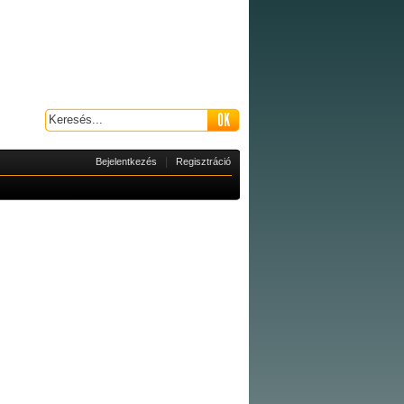
|
Bejelentkezés
Regisztráció