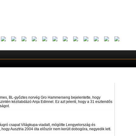
rmes, BL-győztes norvég Gro Hammerseng bejelentette, hogy
szintén kézilabdázó Anja Edinnel. Ez azt jelenti, hogy a 31 esztendős
kságot.
síugró csapat Világkupa-viadalt, mögötte Lengyelország és
 hogy Ausztria 2004 óta először nem került dobogóra, negyedik lett.