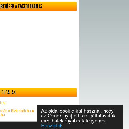
ORTHÍREK A FACEBOOKON IS
 OLDALAK
k.hu
Az oldal cookie-kat használ, hogy
sítás a Biztosítók.hu-n
az Önnek nyújtott szolgáltatásaink
k.hu
még hatékonyabbak legyenek.
Részletek