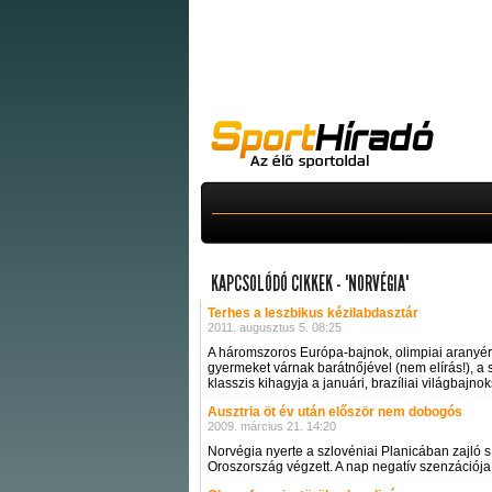
KAPCSOLÓDÓ CIKKEK - "NORVÉGIA"
Terhes a leszbikus kézilabdasztár
2011. augusztus 5. 08:25
A háromszoros Európa-bajnok, olimpiai aranyé
gyermeket várnak barátnőjével (nem elírás!), a 
klasszis kihagyja a januári, brazíliai világbajno
Ausztria öt év után először nem dobogós
2009. március 21. 14:20
Norvégia nyerte a szlovéniai Planicában zajló 
Oroszország végzett. A nap negatív szenzációja,