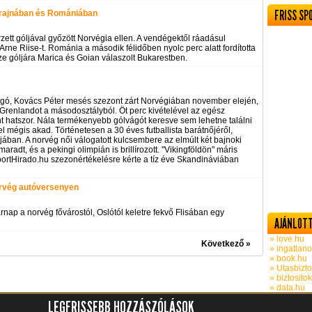
FRISS SP
rajnában és Romániában
ett góljával győzött Norvégia ellen. A vendégektől ráadásul
 Arne Riise-t. Románia a második félidőben nyolc perc alatt fordította
e góljára Marica és Goian válaszolt Bukarestben.
úgó, Kovács Péter mesés szezont zárt Norvégiában november elején,
d Grenlandot a másodosztályból. Öt perc kivételével az egész
t hatszor. Nála termékenyebb gólvágót keresve sem lehetne találni
 mégis akad. Történetesen a 30 éves futballista barátnőjéről,
ájában. A norvég női válogatott kulcsembere az elmúlt két bajnoki
radt, és a pekingi olimpián is brillírozott. "Vikingföldön" máris
SportHirado.hu szezonértékelésre kérte a tíz éve Skandináviában
orvég autóversenyen
nap a norvég fővárostól, Oslótól keletre fekvő Flisában egy
AJÁNLOTT
» love.hu
Következő »
» ingatlano
» book.hu
» Utasbizto
» biztosito
» data.hu
LEGFRISSEBB HOZZÁSZÓLÁSOK