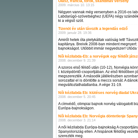
Olasz, francia, török, skandináv verseny
2009. március 10. 13:15
Négyen vannak még versenyben a 2016-os lab
Labdarúgó-szövetséghez (UEFA) négy szándékny
ki a végső szót.
Tizenöt év után távozik a legendás edző
2009. január 28. 19:36
Amiről hetek óta pletykáltak valóság lett! Távozi
kapitánya. Breivik 2008-ban mindent megnyert
bajnokságot. Utóbbit immár negyedszer! Utóda v
Női kézilabda-Eb: a norvégok egy félidőt játsz
2008. december 9. 21:39
A szoros első félidő után (10-12), Norvégia kön
I. középdöntő-csoportjában. Az első félidőben j
megszerezték. A második játékrészben azonban vá
sorozattal el is döntötte a meccs sorsát. A dáno
megváltoztathatatlanba. A vége 31-19.
Női kézilabda Eb: kiütéses norvég diadal Ukra
2008. december 5. 20:45
A címvédő, olimpiai bajnok norvég válogatott bi
Európa-bajnokságon.
Női kézilabda Eb: Norvégia döntetlenje Spany
2008. december 3. 21:14
A női kézilabda Európa-bajnokság A csoportjána
Spanyolország ellen. A hispánok félidőig vezett
szerezték meg.