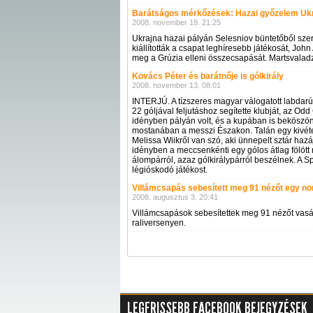
Barátságos mérkőzések: Hazai győzelem Uk
2008. november 19. 21:25
Ukrajna hazai pályán Selesniov büntetőből szerz
kiállították a csapat leghíresebb játékosát, John
meg a Grúzia elleni összecsapását. Martsvaladz
Kovács Péter és barátnője is gólkirály
2008. november 13. 08:01
INTERJÚ. A tízszeres magyar válogatott labdar
22 góljával feljutáshoz segítette klubját, az Od
idényben pályán volt, és a kupában is beköszön
mostanában a messzi Északon. Talán egy kivétel
Melissa Wiikről van szó, aki ünnepelt sztár haz
idényben a meccsenkénti egy gólos átlag fölött ma
álompárról, azaz gólkirálypárról beszélnek. A 
légióskodó játékost.
Villámcsapás sebesített meg 91 nézőt egy n
2008. augusztus 3. 20:41
Villámcsapások sebesítettek meg 91 nézőt vasár
raliversenyen.
LEGFRISSEBB FACEBOOK BEJEGYZÉSEK