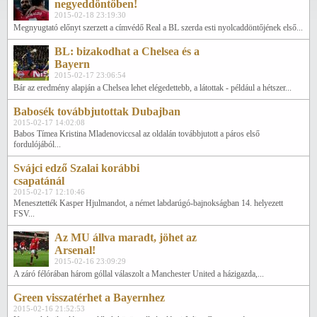
negyeddöntőben!
2015-02-18 23:19:30
Megnyugtató előnyt szerzett a címvédő Real a BL szerda esti nyolcaddöntőjének első...
BL: bizakodhat a Chelsea és a
Bayern
2015-02-17 23:06:54
Bár az eredmény alapján a Chelsea lehet elégedettebb, a látottak - például a hétszer...
Babosék továbbjutottak Dubajban
2015-02-17 14:02:08
Babos Tímea Kristina Mladenoviccsal az oldalán továbbjutott a páros első
fordulójából...
Svájci edző Szalai korábbi
csapatánál
2015-02-17 12:10:46
Menesztették Kasper Hjulmandot, a német labdarúgó-bajnokságban 14. helyezett
FSV...
Az MU állva maradt, jöhet az
Arsenal!
2015-02-16 23:09:29
A záró félórában három góllal válaszolt a Manchester United a házigazda,...
Green visszatérhet a Bayernhez
2015-02-16 21:52:53