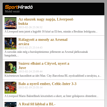
Mobil verzió
Az olaszok nagy napja, Liverpool-
bukta
2015-02-26 23:36:52
A Liverpool nem jutott a legjobb 16 közé az El-ben, miután a Besiktas ledolgozta...
Ráfagyott a mosoly az Arsenal
arcára
2015-02-25 23:14:43
A sorsolás után még a hurráoptimizmus jellemezte az Arsenal játékosainak
hangulatát,...
Suárez elbánt a Cityvel, nyert a
Juve
2015-02-24 23:09:44
Kísértetiesen hasonlított az idei Man. City-Barcelona BL-nyolcaddöntő a tavalyira, a...
Balo a nyerő ember, Celtic-Inter 3-3
2015-02-19 23:35:14
A Liverpool Mario Balotellinek köszönheti a sikert, az Inter gólzáporos döntetlent...
A Real fél lábbal a BL-