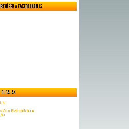
ORTHÍREK A FACEBOOKON IS
 OLDALAK
k.hu
sítás a Biztosítók.hu-n
k.hu