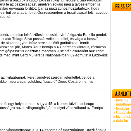
anak a brazilok a csütörtök esti vb-nyitómeccsen, Sao Paulóban,
árta le az összecsapást, amelyen sokáig még a győzelemben is
FRISS SP
ilag egymaga fordított, bár az igazsághoz hozzátartozik, hogy
st fújt be a japán bíró. Összességében a brazil csapat tett nagyobb
adt el.
behúzta utolsó felkészülési meccsét a vb-házigazda Brazília péntek
csatár Thiago Silva passzát vette le mellel, és vágta a hosszú
de akkor nagyon: húsz perc alatt ötöt gurítottak a Henrih
áldozattal járt, Marco Reus bokája a 43. percben kifordult, kórházba
rom gólpasszt is kiosztott a meccsen. A szintén csereként beküldött
e meg, mint Gerd Müllerét a Nationalelfben. 69-et mutat a Lazio-ász
razil világbajnoki keret, amelyet szerdán jelentettek be, de a
 akkor még a spanyolokhoz "igazoló" Diego Costáról nem is
AJÁNLOTT
» love.hu
smét egy helyet rontott, s így a 45. a Nemzetközi Labdarúgó
» ingatlano
ánosságra hozott világranglistáján, melyet változatlanul az Európa-
» book.hu
» Utasbizto
» biztosito
» data.hu
sebb válogatottjának, a 2014-es torna házigazdájának, Brazíliának a