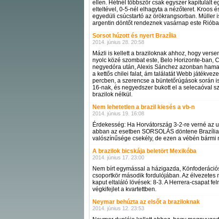
ellen. Hétnél többször csak egyszer kapitulált 
elteltével, 0-5-nél elhagyta a nézőteret. Kroos 
egyedüli csúcstartó az örökrangsorban. Müller 
argentin döntőt rendeznek vasárnap este Rióba
Sorsot húzott és nyert Brazília
2014. június 28. 20:58
Mázli is kellett a braziloknak ahhoz, hogy ver
nyolc közé szombat este, Belo Horizonte-ban, C
negyedóra után, Alexis Sánchez azonban hamarosa
a kettős chilei falat, ám találatát Webb játékvez
percben, a szerencse a büntetőrúgások során is
16-nak, és negyedszer bukott el a selecaóval 
brazilok nélkül.
Nem lehetetlen a brazil kiesés a vb-n
2014. június 19. 16:08
Érdekesség: Ha Horvátország 3-2-re verné az ut
abban az esetben SORSOLÁS döntene Brazília és
valószínűsége csekély, de ezen a vébén bármi 
A brazilok bicskája beletört Mexikóba
2014. június 17. 23:00
Nem bírt egymással a házigazda, Könfoderációs
csoportkör második fordulójában. Az élvezetes
kaput eltaláló lövések: 8-3. A Herrera-csapat feln
végkifejlet a kvartettben.
Neymar behúzta az elsőt a braziloknak
2014. június 12. 23:53