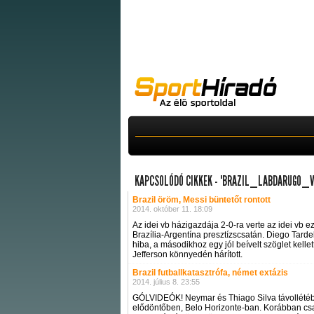
KAPCSOLÓDÓ CIKKEK - "BRAZIL_LABDARUGO_
Brazil öröm, Messi büntetőt rontott
2014. október 11. 18:09
Az idei vb házigazdája 2-0-ra verte az idei vb
Brazília-Argentína presztízscsatán. Diego Tardel
hiba, a másodikhoz egy jól beívelt szöglet kellet
Jefferson könnyedén hárított.
Brazil futballkatasztrófa, német extázis
2014. július 8. 23:55
GÓLVIDEÓK! Neymar és Thiago Silva távollétében
elődöntőben, Belo Horizonte-ban. Korábban csa