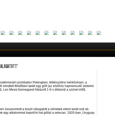
VALOGATOTT"
 ezüstérmesét szombaton Pekingben, felkészülési mérkőzésen, a
li mindkét félidőben talált egy gólt (az elsőhöz hajmeresztő védelmi
t), Leo Messi tizenegyest hibázott 1-0-s állásnál a szünet előtt,
 összeomlott a brazil válogatott a németek elleni kedd esti vb-
k egy alkalommal kapott ki hat góllal a selecao: 1920-ban, Uruguay