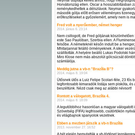
Neymar duplája kellett ahhoz, hogy megnyugodj
Horvátország ellen. Oscar a hosszabbításban z
reménykedhettek a délszlávok. Neymar gyakorlat
második gólja előtt erősen véleményes tizenegye
erőfeszítéseket a győzelemért, amely nem is mar
Fred volt a nyerőember, német henger
2014. június 6. 23:14
Nem csillogott, de Fred góljának köszönhetően 
este Sao Paulóban, Szerbia ellen. A Fluminense-
felsőbe. A németeknél későn indult be a henger, 
Mhitarjannal felálló örményeknek. A siker vezér
szállították. A helyére beálló Lukas Podolski há
Miro Klose nem más abszolút gólcsúcsát döntött
számlálója.
Meddig jutna a vb-n "Brazília B"?
2014. május 8. 19:04
Ütősnek ütős a Luiz Felipe Scolari-féle, 23 fős b
legfontosabb kimaradók listája sem piskóta, és
beszéltünk. Nézd csak meg az alábbi névsort!
Rontott a válogatott, Brazília 4.
2014. május 8. 18:09
A legutóbbihoz hasonlóan a magyar válogatott i
Szövetség (FIFA) legfrissebb, csütörtökön nyilv
és világbajnok spanyolok vezetnek.
Ebben a mezben játszik a vb-n Brazília
2013. november 27. 16:52
A hét elején bemutatták a vb-történet legsikere