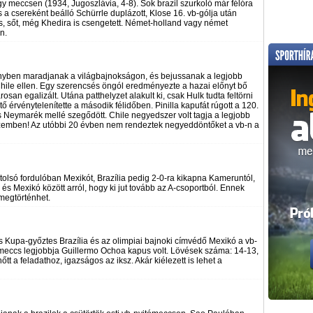
egy meccsen (1934, Jugoszlávia, 4-8). Sok brazil szurkoló már félóra
és a csereként beálló Schürrle duplázott, Klose 16. vb-gólja után
is, sőt, még Khedira is csengetett. Német-holland vagy német
n.
senyben maradjanak a világbajnokságon, és bejussanak a legjobb
hile ellen. Egy szerencsés öngól eredményezte a hazai előnyt bő
n egalizált. Utána patthelyzet alakult ki, csak Hulk tudta feltörni
ető érvénytelenítette a második félidőben. Pinilla kapufát rúgott a 120.
 Neymarék mellé szegődött. Chile negyedszer volt tagja a legjobb
szemben! Az utóbbi 20 évben nem rendeztek negyeddöntőket a vb-n a
olsó fordulóban Mexikót, Brazília pedig 2-0-ra kikapna Kameruntól,
 Mexikó között arról, hogy ki jut tovább az A-csoportból. Ennek
megtörténhet.
 Kupa-győztes Brazília és az olimpiai bajnoki címvédő Mexikó a vb-
 meccs legjobbja Guillermo Ochoa kapus volt. Lövések száma: 14-13,
őtt a feladathoz, igazságos az iksz. Akár kiélezett is lehet a