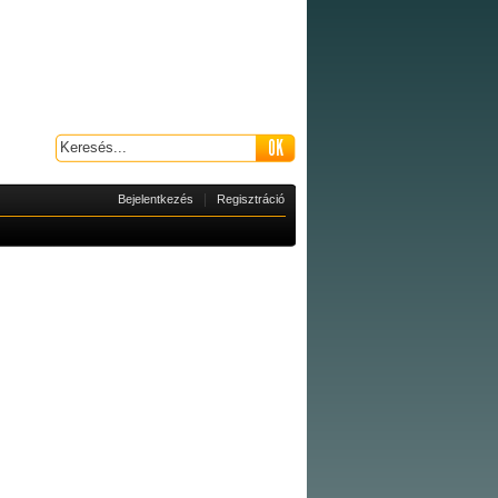
|
Bejelentkezés
Regisztráció