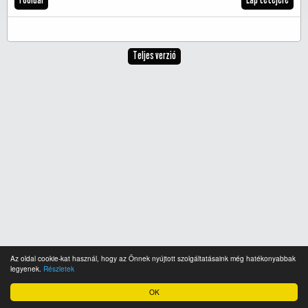
Teljes verzió
Az oldal cookie-kat használ, hogy az Önnek nyújtott szolgáltatásaink még hatékonyabbak
legyenek.
Részletek
OK