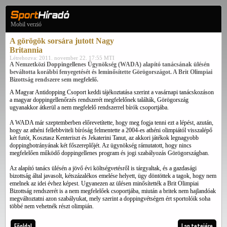
Mobil verzió
A görögök sorsára jutott Nagy
Britannia
Létrehozva: 2011. november 22. 17:55 MTI
A Nemzetközi Doppingellenes Ügynökség (WADA) alapító tanácsának ülésén
beváltotta korábbi fenyegetését és leminősítette Görögországot. A Brit Olimpiai
Bizottság rendszere sem megfelelő.
A Magyar Antidopping Csoport keddi tájékoztatása szerint a vasárnapi tanácskozáson
a magyar doppingellenőrzés rendszerét megfelelőnek találták, Görögország
ugyanakkor átkerül a nem megfelelő rendszerrel bírók csoportjába.
A WADA már szeptemberben előrevetítette, hogy meg fogja tenni ezt a lépést, azután,
hogy az athéni fellebbviteli bíróság felmentette a 2004-es athéni olimpiától visszalépő
két futót, Kosztasz Kenteriszt és Jekaterini Tanut, az akkori játékok legnagyobb
doppingbotrányának két főszereplőjét. Az ügynökség rámutatott, hogy nincs
megfelelően működő doppingellenes program és jogi szabályozás Görögországban.
Az alapító tanács ülésén a jövő évi költségvetésről is tárgyaltak, és a gazdasági
bizottság által javasolt, kétszázalékos emelése helyett, ügy döntöttek a tagok, hogy nem
emelnek az idei évhez képest. Ugyanezen az ülésen minősítették a Brit Olimpiai
Bizottság rendszerét is a nem megfelelőek csoportjába, miután a britek nem hajlandóak
megváltoztatni azon szabályukat, mely szerint a doppingvétségen ért sportolóik soha
többé nem vehetnék részt olimpián.
Főoldal
Lap tetejére