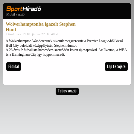
Mobil verzió
Wolverhamptonba igazolt Stephen
Hunt
Létrehozva: 2010. június 22. 16:40 sh
A Wolverhampton Wanderersnek sikerült megszereznie a Premier League-ből kieső
Hull City baloldali középpályását, Stephen Huntot.
A 28 éves ír futballista hároméves szerződést kötött új csapatával. Az Everton, a WBA
és a Birmingham City így hoppon maradt.
Főoldal
Lap tetejére
Teljes verzió