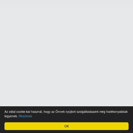
Az oldal cookie-kat használ, hogy az Önnek nyújtott szolgáltatásaink még hatékonyabbak
legyenek.
Részletek
OK