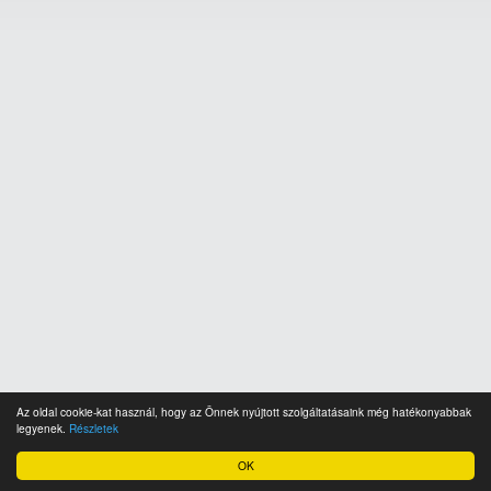
Az oldal cookie-kat használ, hogy az Önnek nyújtott szolgáltatásaink még hatékonyabbak
legyenek.
Részletek
OK