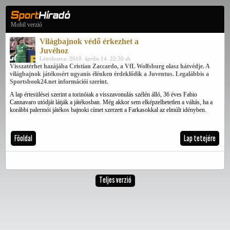
Mobil verzió
Világbajnok védő érkezhet a
Juvéhoz
Létrehozva: 2010. április 14. 22:30 sh
Visszatérhet hazájába Cristian Zaccardo, a VfL Wolfsburg olasz hátvédje. A
világbajnok játékosért ugyanis élénken érdeklődik a Juventus. Legalábbis a
Sportsbook24.net információi szerint.
A lap értesülései szerint a torinóiak a visszavonulás szélén álló, 36 éves Fabio
Cannavaro utódját látják a játékosban. Még akkor sem elképzelhetetlen a váltás, ha a
korábbi palermói játékos bajnoki címet szerzett a Farkasokkal az elmúlt idényben.
Főoldal
Lap tetejére
Teljes verzió