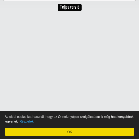
Teljes verzió
Az oldal cookie-kat használ, hogy az Önnek nyújtott szolgáltatásaink még hatékonyabbak
legyenek.
Részletek
OK