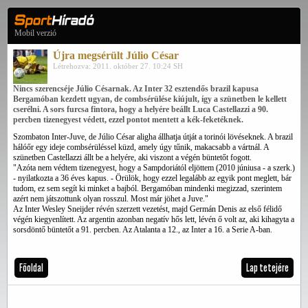
Mobil verzió
Újra megsérült Júlio César
Létrehozva: 2011. október 27. 10:24 SH
Nincs szerencséje Júlio Césarnak. Az Inter 32 esztendős brazil kapusa
Bergamóban kezdett ugyan, de combsérülése kiújult, így a szünetben le kellett
cserélni. A sors furcsa fintora, hogy a helyére beállt Luca Castellazzi a 90.
percben tizenegyest védett, ezzel pontot mentett a kék-feketéknek.
Szombaton Inter-Juve, de Júlio César aligha állhatja útját a torinói lövéseknek. A brazil
hálóőr egy ideje combsérüléssel küzd, amely úgy tűnik, makacsabb a vártnál. A
szünetben Castellazzi állt be a helyére, aki viszont a végén büntetőt fogott.
"Azóta nem védtem tizenegyest, hogy a Sampdoriától eljöttem (2010 júniusa - a szerk.)
- nyilatkozta a 36 éves kapus. - Örülök, hogy ezzel legalább az egyik pont meglett, bár
tudom, ez sem segít ki minket a bajból. Bergamóban mindenki megizzad, szerintem
azért nem játszottunk olyan rosszul. Most már jöhet a Juve."
Az Inter Wesley Sneijder révén szerzett vezetést, majd Germán Denis az első félidő
végén kiegyenlített. Az argentin azonban negatív hős lett, lévén ő volt az, aki kihagyta a
sorsdöntő büntetőt a 91. percben. Az Atalanta a 12., az Inter a 16. a Serie A-ban.
Főoldal
Lap tetejére