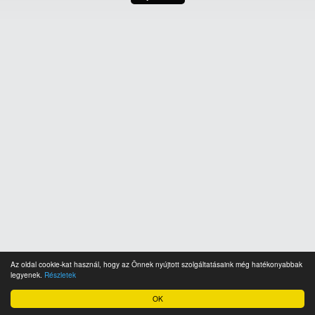
Az oldal cookie-kat használ, hogy az Önnek nyújtott szolgáltatásaink még hatékonyabbak
legyenek.
Részletek
OK