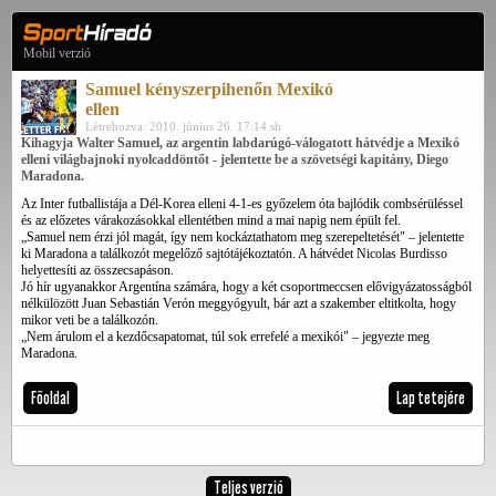
Mobil verzió
Samuel kényszerpihenőn Mexikó
ellen
Létrehozva: 2010. június 26. 17:14 sh
Kihagyja Walter Samuel, az argentin labdarúgó-válogatott hátvédje a Mexikó
elleni világbajnoki nyolcaddöntőt - jelentette be a szövetségi kapitány, Diego
Maradona.
Az Inter futballistája a Dél-Korea elleni 4-1-es győzelem óta bajlódik combsérüléssel
és az előzetes várakozásokkal ellentétben mind a mai napig nem épült fel.
„Samuel nem érzi jól magát, így nem kockáztathatom meg szerepeltetését" – jelentette
ki Maradona a találkozót megelőző sajtótájékoztatón. A hátvédet Nicolas Burdisso
helyettesíti az összecsapáson.
Jó hír ugyanakkor Argentína számára, hogy a két csoportmeccsen elővigyázatosságból
nélkülözött Juan Sebastián Verón meggyógyult, bár azt a szakember eltitkolta, hogy
mikor veti be a találkozón.
„Nem árulom el a kezdőcsapatomat, túl sok errefelé a mexikói" – jegyezte meg
Maradona.
Főoldal
Lap tetejére
Teljes verzió